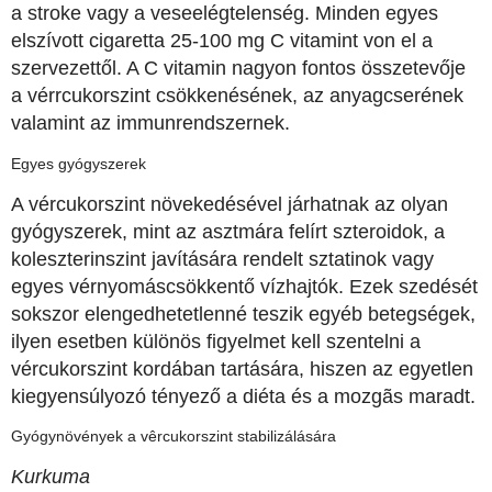
a stroke vagy a veseelégtelenség. Minden egyes
elszívott cigaretta 25-100 mg C vitamint von el a
szervezettől. A C vitamin nagyon fontos összetevője
a vérrcukorszint csökkenésének, az anyagcserének
valamint az immunrendszernek.
Egyes gyógyszerek
A vércukorszint növekedésével járhatnak az olyan
gyógyszerek, mint az asztmára felírt szteroidok, a
koleszterinszint javítására rendelt sztatinok vagy
egyes vérnyomáscsökkentő vízhajtók. Ezek szedését
sokszor elengedhetetlenné teszik egyéb betegségek,
ilyen esetben különös figyelmet kell szentelni a
vércukorszint kordában tartására, hiszen az egyetlen
kiegyensúlyozó tényező a diéta és a mozgãs maradt.
Gyógynövények a vêrcukorszint stabilizálására
Kurkuma