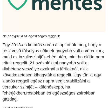
Ne hagyjuk ki az egészséges reggelit!
Egy 2013-as kutatás során állapították meg, hogy a
résztvevő túlsúlyos nőknek nagyobb volt a vércukor-,
majd az inzulinszintjük ebéd után, mint ha előtte nem
ettek reggelit. 21 százalékkal nagyobb volt a
diabétesz veszélye azoknál a férfiaknál, akik
következetesen kihagyták a reggelit. Úgy tűnik, egy
kiadós reggeli egész napra segít stabilizálni a
vércukor szintjét – különösképp, ha
fehérjékben,rostokban és egészséges zsírokban
gazdag.
Az alvás fontossága