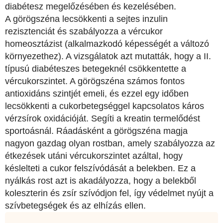
diabétesz megelőzésében és kezelésében.
A görögszéna lecsökkenti a sejtes inzulin
rezisztenciát és szabályozza a vércukor
homeosztázist (alkalmazkodó képességét a változó
környezethez). A vizsgálatok azt mutatták, hogy a II.
típusú diabéteszes betegeknél csökkentette a
vércukorszintet. A görögszéna számos fontos
antioxidáns szintjét emeli, és ezzel egy időben
lecsökkenti a cukorbetegséggel kapcsolatos káros
vérzsírok oxidációját. Segíti a kreatin termelődést
sportoásnál. Ráadásként a görögszéna magja
nagyon gazdag olyan rostban, amely szabályozza az
étkezések utáni vércukorszintet azáltal, hogy
késlelteti a cukor felszívódását a belekben. Ez a
nyálkás rost azt is akadályozza, hogy a belekből
koleszterin és zsír szívódjon fel, így védelmet nyújt a
szívbetegségek és az elhízás ellen.