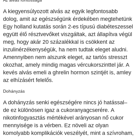
A kiegyensúlyozott alvás az egyik legfontosabb
dolog, amit az egészségünk érdekében megtehetünk
Egy holland kutatás során 2-es típusú diabéteszessel
együtt élő résztvevőket viszgáltak, azt állapítva végül
meg, hogy akár 20 százalékkal is csökkent az
inzulinérzékenységük, ha nem tudtak eleget aludni.
Amennyiben nem alszunk eleget, az tartós stresszt
okozhat, amely mindig magas vércukorszinttel jár. A
kevés alvás emeli a ghrelin hormon szintjét is, amley
az elhízásért felelős.
Dohányzás
A dohányzás senki egészségére nincs jó hatással–
de ez különösen igaz a cukoranyagcserére. A
nikotinfogyasztás mértékével arányosan nő cukor
mennyisége is a vérben. Ez növeli az olyan
komolyabb komplikációk veszélyét, mint a szívroham,