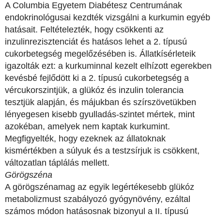
A Columbia Egyetem Diabétesz Centrumának
endokrinológusai kezdték vizsgálni a kurkumin egyéb
hatásait. Feltételezték, hogy csökkenti az
inzulinrezisztenciát és hatásos lehet a 2. típusú
cukorbetegség megelőzésében is. Állatkísérleteik
igazolták ezt: a kurkuminnal kezelt elhízott egerekben
kevésbé fejlődött ki a 2. típusú cukorbetegség a
vércukorszintjük, a glükóz és inzulin tolerancia
tesztjük alapján, és májukban és szírszövetükben
lényegesen kisebb gyulladás-szintet mértek, mint
azokéban, amelyek nem kaptak kurkumint.
Megfigyelték, hogy ezeknek az állatoknak
kismértékben a súlyuk és a testzsírjuk is csökkent,
változatlan táplálás mellett.
Görögszéna
A görögszénamag az egyik legértékesebb glükóz
metabolizmust szabályozó gyógynövény, ezáltal
számos módon hatásosnak bizonyul a II. típusú