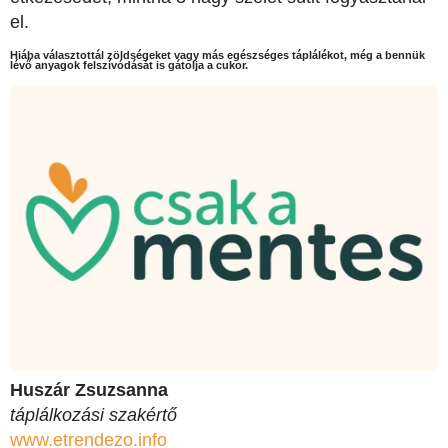
el.
Hiába választottál zöldségeket vagy más egészséges táplálékot, még a bennük
lévő anyagok felszívódását is gátolja a cukor.
Huszár Zsuzsanna
táplálkozási szakértő
www.etrendezo.info