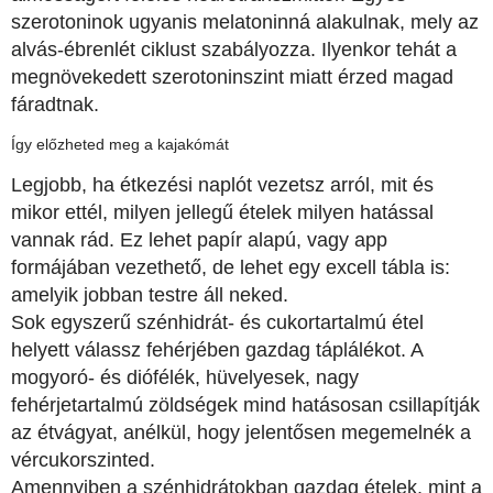
szerotoninok ugyanis melatoninná alakulnak, mely az
alvás-ébrenlét ciklust szabályozza. Ilyenkor tehát a
megnövekedett szerotoninszint miatt érzed magad
fáradtnak.
Így előzheted meg a kajakómát
Legjobb, ha étkezési naplót vezetsz arról, mit és
mikor ettél, milyen jellegű ételek milyen hatással
vannak rád. Ez lehet papír alapú, vagy app
formájában vezethető, de lehet egy excell tábla is:
amelyik jobban testre áll neked.
Sok egyszerű szénhidrát- és cukortartalmú étel
helyett válassz fehérjében gazdag táplálékot. A
mogyoró- és diófélék, hüvelyesek, nagy
fehérjetartalmú zöldségek mind hatásosan csillapítják
az étvágyat, anélkül, hogy jelentősen megemelnék a
vércukorszinted.
Amennyiben a szénhidrátokban gazdag ételek, mint a