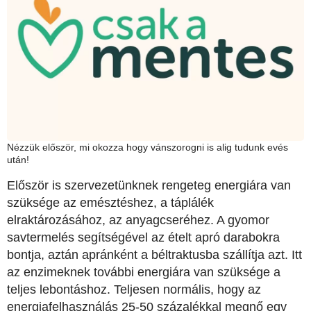
Nézzük először, mi okozza hogy vánszorogni is alig tudunk evés
után!
Először is szervezetünknek rengeteg energiára van
szüksége az emésztéshez, a táplálék
elraktározásához, az anyagcseréhez. A gyomor
savtermelés segítségével az ételt apró darabokra
bontja, aztán apránként a béltraktusba szállítja azt. Itt
az enzimeknek további energiára van szüksége a
teljes lebontáshoz. Teljesen normális, hogy az
energiafelhasználás 25-50 százalékkal megnő egy