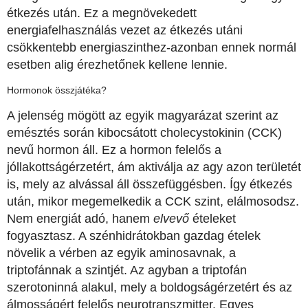
étkezés után. Ez a megnövekedett
energiafelhasználás vezet az étkezés utáni
csökkentebb energiaszinthez-azonban ennek normál
esetben alig érezhetőnek kellene lennie.
Hormonok összjátéka?
A jelenség mögött az egyik magyarázat szerint az
emésztés során kibocsátott cholecystokinin (CCK)
nevű hormon áll. Ez a hormon felelős a
jóllakottságérzetért, ám aktiválja az agy azon területét
is, mely az alvással áll összefüggésben. Így étkezés
után, mikor megemelkedik a CCK szint, elálmosodsz.
Nem energiát adó, hanem
elvevő
ételeket
fogyasztasz. A szénhidrátokban gazdag ételek
növelik a vérben az egyik aminosavnak, a
triptofánnak a szintjét. Az agyban a triptofán
szerotoninná alakul, mely a boldogságérzetért és az
álmosságért felelős neurotranszmitter. Egyes