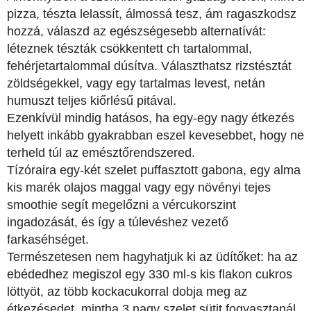
pizza, tészta lelassít, álmossá tesz, ám ragaszkodsz
hozzá, válaszd az egészségesebb alternatívát:
léteznek tészták csökkentett ch tartalommal,
fehérjetartalommal dúsítva. Választhatsz rizstésztát
zöldségekkel, vagy egy tartalmas levest, netán
humuszt teljes kiőrlésű pitával.
Ezenkívül mindig hatásos, ha egy-egy nagy étkezés
helyett inkább gyakrabban eszel kevesebbet, hogy ne
terheld túl az emésztőrendszered.
Tízóraira egy-két szelet puffasztott gabona, egy alma
kis marék olajos maggal vagy egy növényi tejes
smoothie segít megelőzni a vércukorszint
ingadozását, és így a túlevéshez vezető
farkaséhséget.
Természetesen nem hagyhatjuk ki az üdítőket: ha az
ebédedhez megiszol egy 330 ml-s kis flakon cukros
löttyöt, az több kockacukorral dobja meg az
étkezésedet, mintha 3 nagy szelet sütit fogyasztanál