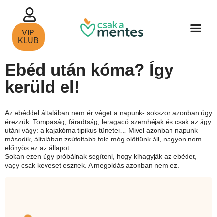
VIP
KLUB
Ebéd után kóma? Így
kerüld el!
Az ebéddel általában nem ér véget a napunk- sokszor azonban úgy
érezzük. Tompaság, fáradtság, leragadó szemhéjak és csak az ágy
utáni vágy: a kajakóma tipikus tünetei… Mivel azonban napunk
második, általában zsúfoltabb fele még előttünk áll, nagyon nem
előnyös ez az állapot.
Sokan ezen úgy próbálnak segíteni, hogy kihagyják az ebédet,
vagy csak keveset esznek. A megoldás azonban nem ez.