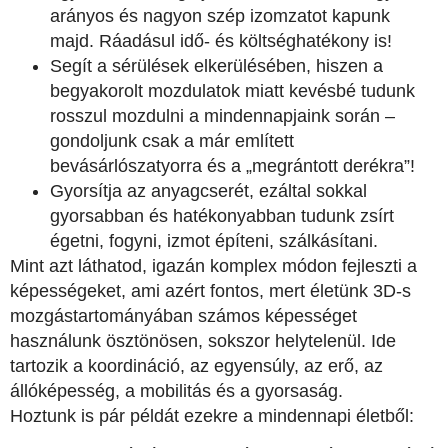
arányos és nagyon szép izomzatot kapunk
majd. Ráadásul idő- és költséghatékony is!
Segít a sérülések elkerülésében, hiszen a
begyakorolt mozdulatok miatt kevésbé tudunk
rosszul mozdulni a mindennapjaink során –
gondoljunk csak a már említett
bevásárlószatyorra és a „megrántott derékra”!
Gyorsítja az anyagcserét, ezáltal sokkal
gyorsabban és hatékonyabban tudunk zsírt
égetni, fogyni, izmot építeni, szálkásítani.
Mint azt láthatod, igazán komplex módon fejleszti a
képességeket, ami azért fontos, mert életünk 3D-s
mozgástartományában számos képességet
használunk ösztönösen, sokszor helytelenül. Ide
tartozik a koordináció, az egyensúly, az erő, az
állóképesség, a mobilitás és a gyorsaság.
Hoztunk is pár példát ezekre a mindennapi életből: