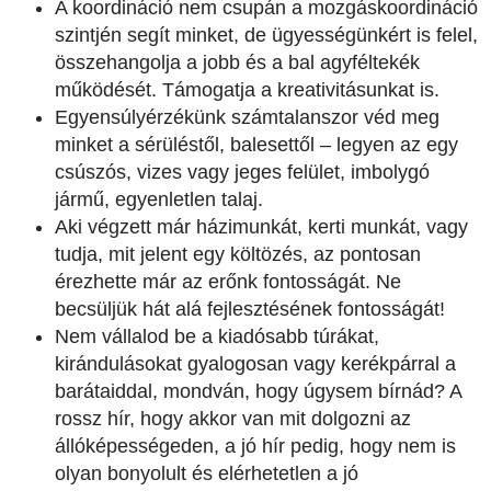
A koordináció nem csupán a mozgáskoordináció
szintjén segít minket, de ügyességünkért is felel,
összehangolja a jobb és a bal agyféltekék
működését. Támogatja a kreativitásunkat is.
Egyensúlyérzékünk számtalanszor véd meg
minket a sérüléstől, balesettől – legyen az egy
csúszós, vizes vagy jeges felület, imbolygó
jármű, egyenletlen talaj.
Aki végzett már házimunkát, kerti munkát, vagy
tudja, mit jelent egy költözés, az pontosan
érezhette már az erőnk fontosságát. Ne
becsüljük hát alá fejlesztésének fontosságát!
Nem vállalod be a kiadósabb túrákat,
kirándulásokat gyalogosan vagy kerékpárral a
barátaiddal, mondván, hogy úgysem bírnád? A
rossz hír, hogy akkor van mit dolgozni az
állóképességeden, a jó hír pedig, hogy nem is
olyan bonyolult és elérhetetlen a jó