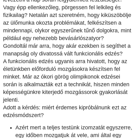
Vagy épp ellenkezőleg, pörgessen fel lelkileg és
fizikailag? Netalán azt szeretném, hogy kiküszöbölje
az ülőmunka okozta problémákat, felkészítsen a
mindennapi, olykor egyszerűnek tűnő dolgokra, mint
például egy nehezebb bevásárlószatyor?
Gondoltál már arra, hogy akár ezekben is segíthet a
manapság oly divatossá vált funkcionális edzés?
A funkcionális edzés ugyanis arra hivatott, hogy az
életünkben előforduló mozgásokra készítsen fel
minket. Már az ókori görög olimpikonok edzései
során is alkalmazták ezt a technikát, hiszen minden
képességünkre kiterjedő mozgássorok gyakorlását
jelenti.
Adott a kérdés: miért érdemes kipróbálnunk ezt az
edzésmódszert?
Azért mert a teljes testünk izomzatát egyszerre,
egy időben mozgatjuk át vele, ami által egy