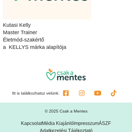
Kutasi Kelly
Master Trainer
Életmód-szakértő
a KELLYS márka alapítója
Itt is találkozhatsz velünk:
© 2025 Csak a Mentes
Kapcsolat
Média Kiajánló
Impresszum
ÁSZF
Adatkezelési Tájékoztató