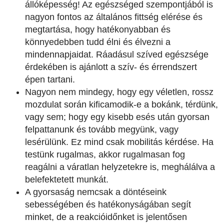
állóképesség! Az egészséged szempontjából is
nagyon fontos az általános fittség elérése és
megtartása, hogy hatékonyabban és
könnyedebben tudd élni és élvezni a
mindennapjaidat. Ráadásul szíved egészsége
érdekében is ajánlott a szív- és érrendszert
épen tartani.
Nagyon nem mindegy, hogy egy véletlen, rossz
mozdulat során kificamodik-e a bokánk, térdünk,
vagy sem; hogy egy kisebb esés után gyorsan
felpattanunk és tovább megyünk, vagy
lesérülünk. Ez mind csak mobilitás kérdése. Ha
testünk rugalmas, akkor rugalmasan fog
reagálni a váratlan helyzetekre is, meghálálva a
belefektetett munkát.
A gyorsaság nemcsak a döntéseink
sebességében és hatékonyságában segít
minket, de a reakcióidőnket is jelentősen