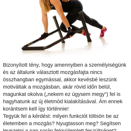
Bizonyított tény, hogy amennyiben a személyiségünk
és az általunk választott mozgásfajta nincs
összhangban egymással, akkor kevésbé leszünk
motiváltak a mozgásban, akár rövid időn belül,
magunkat okolva („nekem ez úgysem megy”) fel is
hagyhatunk az új életmód kialakításával. Ám ennek
korántsem kell így történnie!
Tegyük fel a kérdést: milyen funkciót töltsön be az
életemben a mozgás? Nyugtasson meg? Segítsen
levezetni a nap során felgyülemlett feszültséget?