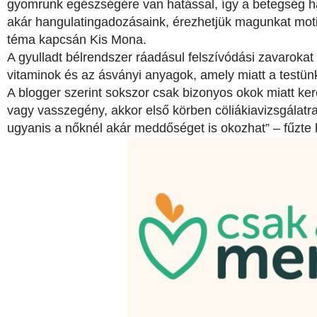
gyomrunk egészségére van hatással, így a betegség hat
akár hangulatingadozásaink, érezhetjük magunkat motiv
téma kapcsán Kis Mona.
A gyulladt bélrendszer ráadásul felszívódási zavarokat
vitaminok és az ásványi anyagok, amely miatt a testü
A blogger szerint sokszor csak bizonyos okok miatt kere
vagy vasszegény, akkor első körben cöliákiavizsgálatra
ugyanis a nőknél akár meddőséget is okozhat” – fűzte