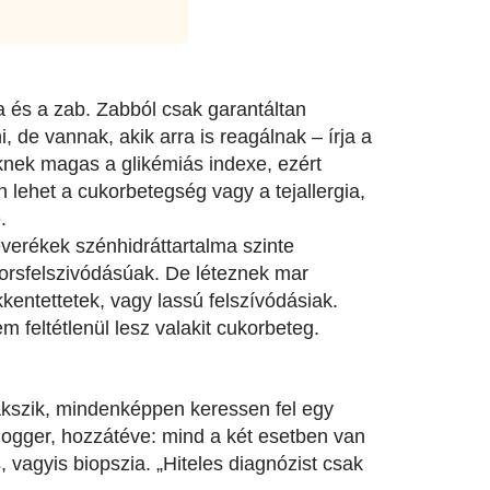
pa és a zab. Zabból csak garantáltan
, de vannak, akik arra is reagálnak – írja a
knek magas a glikémiás indexe, ezért
 lehet a cukorbetegség vagy a tejallergia,
.
keverékek szénhidráttartalma szinte
yorsfelszivódásúak. De léteznek mar
kentettetek, vagy lassú felszívódásiak.
m feltétlenül lesz valakit cukorbeteg.
akszik, mindenképpen keressen fel egy
blogger, hozzátéve: mind a két esetben van
, vagyis biopszia. „Hiteles diagnózist csak