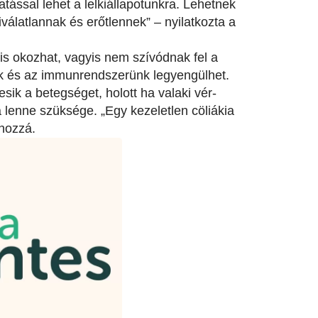
ással lehet a lelkiállapotunkra. Lehetnek
álatlannak és erőtlennek” – nyilatkozta a
 is okozhat, vagyis nem szívódnak fel a
nk és az immunrendszerünk legyengülhet.
sik a betegséget, holott ha valaki vér-
 lenne szüksége. „Egy kezeletlen cöliákia
 hozzá.