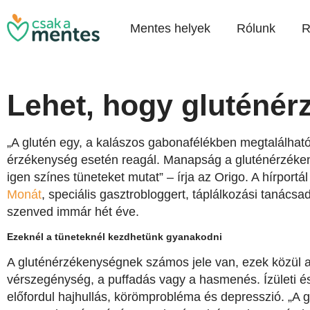
Mentes helyek
Rólunk
R
Lehet, hogy gluténé
„A glutén egy, a kalászos gabonafélékben megtalálható
érzékenység esetén reagál. Manapság a gluténérzéken
igen színes tüneteket mutat” – írja az Origo. A hírport
Monát
, speciális gasztrobloggert, táplálkozási tanácsadó
szenved immár hét éve.
Ezeknél a tüneteknél kezdhetünk gyanakodni
A gluténérzékenységnek számos jele van, ezek közül 
vérszegénység, a puffadás vagy a hasmenés. Ízületi és
előfordul hajhullás, körömprobléma és depresszió. „A 