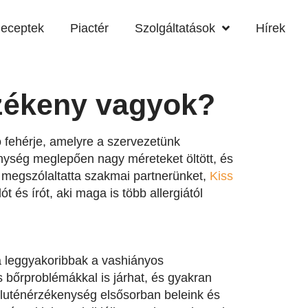
eceptek
Piactér
Szolgáltatások
Hírek
rzékeny vagyok?
 fehérje, amelyre a szervezetünk
ység meglepően nagy méreteket öltött, és
ál megszólaltatta szakmai partnerünket,
Kiss
t és írót, aki maga is több allergiától
a leggyakoribbak a vashiányos
 bőrproblémákkal is járhat, és gyakran
gluténérzékenység elsősorban beleink és