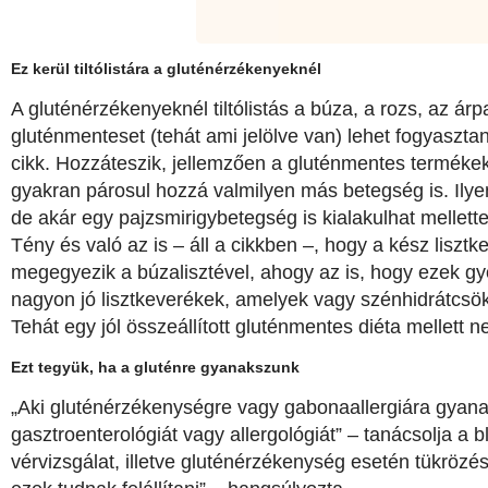
Ez kerül tiltólistára a gluténérzékenyeknél
A gluténérzékenyeknél tiltólistás a búza, a rozs, az ár
gluténmenteset (tehát ami jelölve van) lehet fogyasztani
cikk. Hozzáteszik, jellemzően a gluténmentes terméke
gyakran párosul hozzá valmilyen más betegség is. Ilyen
de akár egy pajzsmirigybetegség is kialakulhat mellette
Tény és való az is – áll a cikkben –, hogy a kész liszt
megegyezik a búzalisztével, ahogy az is, hogy ezek g
nagyon jó lisztkeverékek, amelyek vagy szénhidrátcsök
Tehát egy jól összeállított gluténmentes diéta mellett ne
Ezt tegyük, ha a gluténre gyanakszunk
„Aki gluténérzékenységre vagy gabonaallergiára gyan
gasztroenterológiát vagy allergológiát” – tanácsolja a 
vérvizsgálat, illetve gluténérzékenység esetén tükrözés