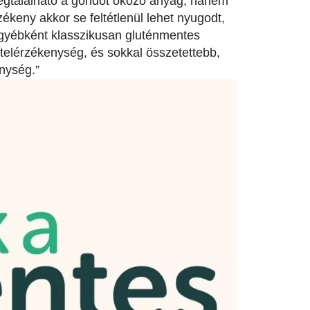
egtalálható a gondot okozó anyag, hanem
zékeny akkor se feltétlenül lehet nyugodt,
egyébként klasszikusan gluténmentes
ételérzékenység, és sokkal összetettebb,
enység.”