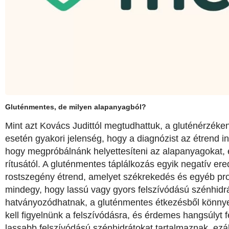
Gluténmentes, de milyen alapanyagból?
Mint azt Kovács Judittól megtudhattuk, a gluténérzéken
esetén gyakori jelenség, hogy a diagnózist az étrend in
hogy megpróbálnánk helyettesíteni az alapanyagokat, 
rítusától. A gluténmentes táplálkozás egyik negatív ered
rostszegény étrend, amelyet székrekedés és egyéb pr
mindegy, hogy lassú vagy gyors felszívódású szénhidr
hatványozódhatnak, a gluténmentes étkezésből könnyen
kell figyelnünk a felszívódásra, és érdemes hangsúlyt 
lassabb felszívódású szénhidrátokat tartalmaznak, ezá