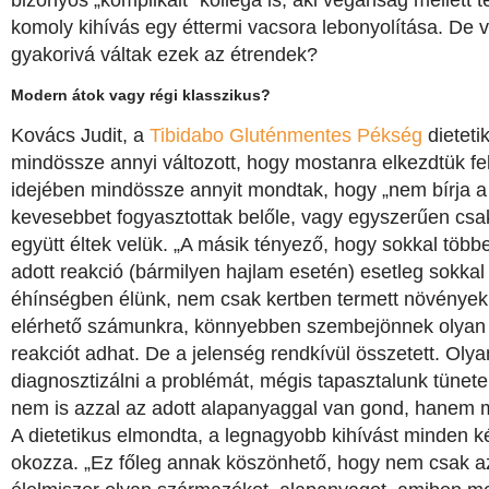
bizonyos „komplikált” kolléga is, aki vegánság mellett t
komoly kihívás egy éttermi vacsora lebonyolítása. De 
gyakorivá váltak ezek az étrendek?
Modern átok vagy régi klasszikus?
Kovács Judit, a
Tibidabo Gluténmentes Pékség
dieteti
mindössze annyi változott, hogy mostanra elkezdtük fe
idejében mindössze annyit mondtak, hogy „nem bírja a
kevesebbet fogyasztottak belőle, vagy egyszerűen csa
együtt éltek velük. „A másik tényező, hogy sokkal többe
adott reakció (bármilyen hajlam esetén) esetleg sokka
éhínségben élünk, nem csak kertben termett növényekk
elérhető számunkra, könnyebben szembejönnek olyan 
reakciót adhat. De a jelenség rendkívül összetett. Olya
diagnosztizálni a problémát, mégis tapasztalunk tünet
nem is azzal az adott alapanyaggal van gond, hanem 
A dietetikus elmondta, a legnagyobb kihívást minden k
okozza. „Ez főleg annak köszönhető, hogy nem csak azt