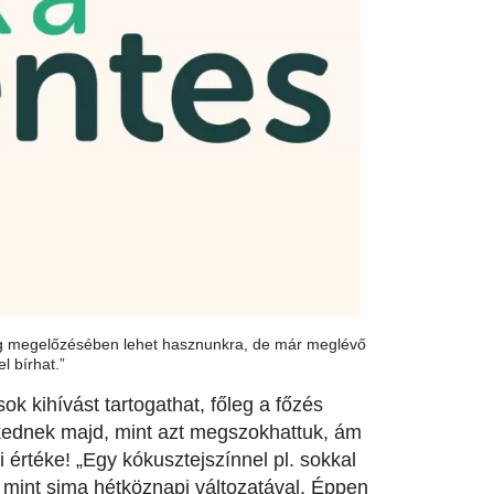
ég megelőzésében lehet hasznunkra, de már meglévő
l bírhat.”
k kihívást tartogathat, főleg a főzés
kednek majd, mint azt megszokhattuk, ám
értéke! „Egy kókusztejszínnel pl. sokkal
 mint sima hétköznapi változatával. Éppen