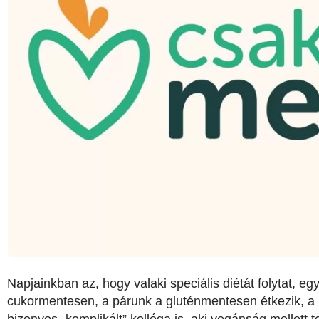
Napjainkban az, hogy valaki speciális diétát folytat, e
cukormentesen, a párunk a gluténmentesen étkezik, a b