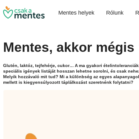
Mentes helyek
Rólunk
R
Mentes, akkor mégis
Glutén, laktóz, tejfehérje, cukor… A ma gyakori ételintoleranciá
speciális igények listáját hosszan lehetne sorolni, és csak nehez
Melyik hozzávaló mit tud? Mi a különbség az egyes alapanyago
mellett is kiegyensúlyozott táplálkozást szeretnénk folytatni?