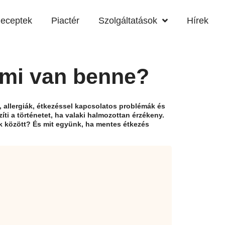
eceptek
Piactér
Szolgáltatások
Hírek
 mi van benne?
k, allergiák, étkezéssel kapcsolatos problémák és
íti a történetet, ha valaki halmozottan érzékeny.
k között? És mit együnk, ha mentes étkezés