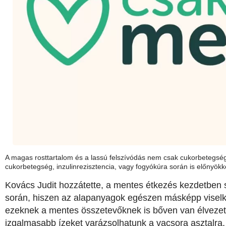
A magas rosttartalom és a lassú felszívódás nem csak cukorbetegs
cukorbetegség, inzulinrezisztencia, vagy fogyókúra során is előnyökke
Kovács Judit hozzátette, a mentes étkezés kezdetben so
során, hiszen az alapanyagok egészen másképp visel
ezeknek a mentes összetevőknek is bőven van élvezeti 
izgalmasabb ízeket varázsolhatunk a vacsora asztalra,