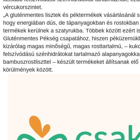
vércukorszintet.
„A gluténmentes lisztek és péktermékek vásárlásánál 
hogy energiában dús, de tápanyagokban és rostokban
termékek kerülnek a szatyrukba. Többek között ezért 
Gluténmentes Pékség csapatához, hiszen péküzemükbe
kizárólag magas minőségű, magas rosttartalmú, – kukori
felszívódású szénhidrátokat tartalmazó alapanyagokkal –
bambuszrostliszttel – készült termékeket állítsanak el
körülmények között.