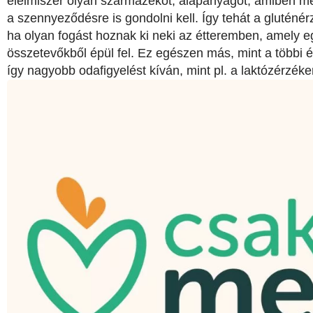
élelmiszer olyan származékot, alapanyagot, amiben m
a szennyeződésre is gondolni kell. Így tehát a gluténér
ha olyan fogást hoznak ki neki az étteremben, amely 
összetevőkből épül fel. Ez egészen más, mint a többi 
így nagyobb odafigyelést kíván, mint pl. a laktózérzék