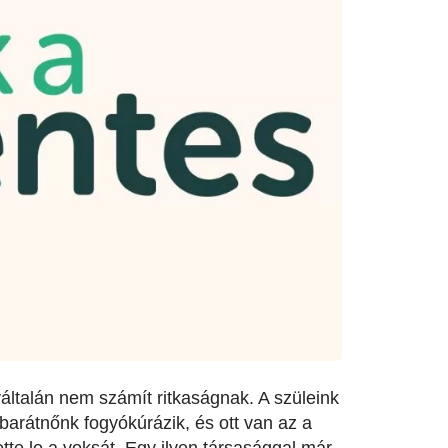
gyáltalán nem számít ritkaságnak. A szüleink
arátnőnk fogyókúrázik, és ott van az a