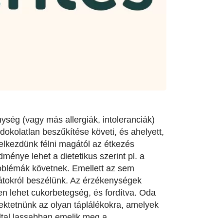
ység (vagy más allergiák, intoleranciák)
dokolatlan beszűkítése követi, és ahelyett,
elkezdünk félni magától az étkezés
ménye lehet a dietetikus szerint pl. a
oblémák követnek. Emellett az sem
átokról beszélünk. Az érzékenységek
 lehet cukorbetegség, és fordítva. Oda
fektetnünk az olyan táplálékokra, amelyek
ltal lassabban emelik meg a