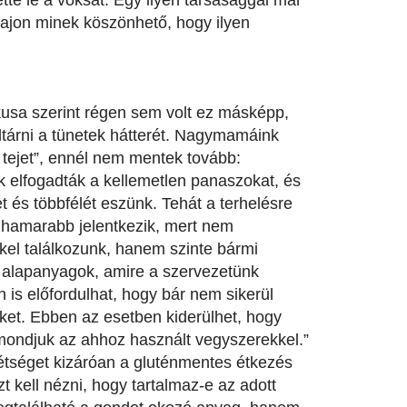
ette le a voksát. Egy ilyen társasággal már
vajon minek köszönhető, hogy ilyen
kusa szerint régen sem volt ez másképp,
ltárni a tünetek hátterét. Nagymamáink
 tejet”, ennél nem mentek tovább:
k elfogadták a kellemetlen panaszokat, és
t és többfélét eszünk. Tehát a terhelésre
l hamarabb jelentkezik, mert nem
el találkozunk, hanem szinte bármi
alapanyagok, amire a szervezetünk
n is előfordulhat, hogy bár nem sikerül
eket. Ebben az esetben kiderülhet, hogy
mondjuk az ahhoz használt vegyszerekkel.”
étséget kizáróan a gluténmentes étkezés
 kell nézni, hogy tartalmaz-e az adott