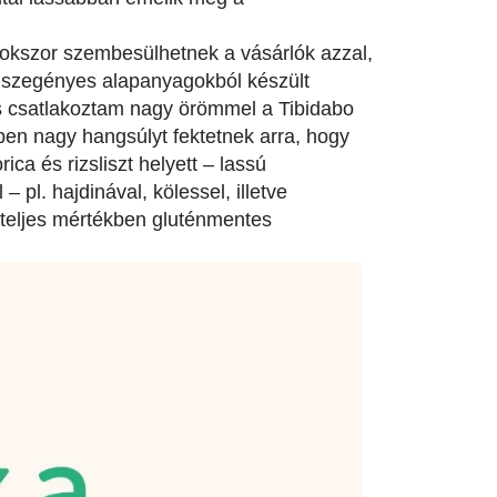
sokszor szembesülhetnek a vásárlók azzal,
 szegényes alapanyagokból készült
is csatlakoztam nagy örömmel a Tibidabo
n nagy hangsúlyt fektetnek arra, hogy
ca és rizsliszt helyett – lassú
 pl. hajdinával, kölessel, illetve
ő teljes mértékben gluténmentes