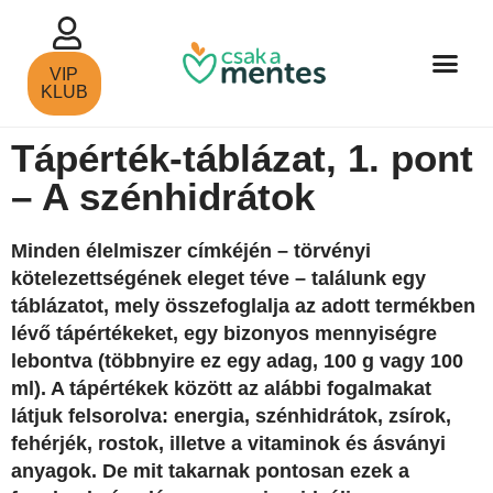
VIP
KLUB
Tápérték-táblázat, 1. pont
– A szénhidrátok
Minden élelmiszer címkéjén – törvényi
kötelezettségének eleget téve – találunk egy
táblázatot, mely összefoglalja az adott termékben
lévő tápértékeket, egy bizonyos mennyiségre
lebontva (többnyire ez egy adag, 100 g vagy 100
ml). A tápértékek között az alábbi fogalmakat
látjuk felsorolva: energia, szénhidrátok, zsírok,
fehérjék, rostok, illetve a vitaminok és ásványi
anyagok. De mit takarnak pontosan ezek a