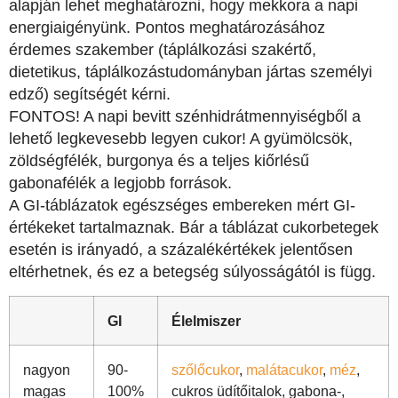
alapján lehet meghatározni, hogy mekkora a napi
energiaigényünk. Pontos meghatározásához
érdemes szakember (táplálkozási szakértő,
dietetikus, táplálkozástudományban jártas személyi
edző) segítségét kérni.
FONTOS! A napi bevitt szénhidrátmennyiségből a
lehető legkevesebb legyen cukor! A gyümölcsök,
zöldségfélék, burgonya és a teljes kiőrlésű
gabonafélék a legjobb források.
A GI-táblázatok egészséges embereken mért GI-
értékeket tartalmaznak. Bár a táblázat cukorbetegek
esetén is irányadó, a százalékértékek jelentősen
eltérhetnek, és ez a betegség súlyosságától is függ.
GI
É
lelmiszer
nagyon
90-
szőlőcukor
,
malátacukor
,
méz
,
magas
100%
cukros üdítőitalok, gabona-,