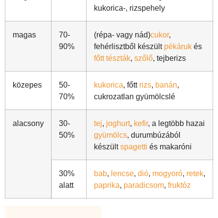
kukorica-, rizspehely
magas
70-
(répa- vagy nád)
cukor
,
90%
fehérlisztből készült
pékáruk
és
főtt tészták
,
szőlő
, tejberizs
közepes
50-
kukorica
, főtt
rizs
,
banán
,
70%
cukrozatlan gyümölcslé
alacsony
30-
tej
,
joghurt
,
kefir
, a legtöbb hazai
50%
gyümölcs
, durumbúzából
készült
spagetti
és makaróni
30%
bab
,
lencse
,
dió
,
mogyoró
,
retek
,
alatt
paprika
,
paradicsom
,
fruktóz