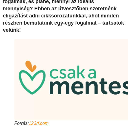
fogalmak, és pláne, mennyi az ideális
mennyiség? Ebben az útvesztőben szeretnénk
eligazítást adni cikksorozatunkkal, ahol minden
részben bemutatunk egy-egy fogalmat – tartsatok
velünk!
Forrás:
123rf.com