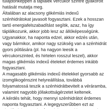
tulajdonképpen a táplálék vércukor szintre gyakorolt
hatását mutatja meg.
Általában az alacsony glikémiás indexű
szénhidrátokat javasolt fogyasztani. Ezek a hosszan
tartó energiafelszabadítást segítik, azaz, ha így
táplálkozunk, akkor jobb lesz az állóképességünk.
Ugyanakkor, ha naponta edzel, akkor edzés után,
vagy bármikor, amikor nagy szükség van a szénhidrát
gyors pótlására (pl. ha nagyon leesik a
vércukorszinted, és hirtelen rosszul leszel), akkor
magas glikémiás indexű ételeket érdemes inkább
fogyasztani.
A magasabb glikémiás indexű ételekkel gyorsabb az
izomglikogénszint helyreállítása, továbbá
folyamatossá teszik a szénhidrátbevitelt a véráramba,
valamint nagyobb jóllakottságérzetet keltenek.
A kérdés tehát, hogy mennyi szénhidrátot érdemes
naponta fogyasztani. A legegyszerűbben ezt az