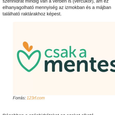
szénhidrát mindig van a vérben is (vércukor), ám ez
elhanyagolható mennyiség az izmokban és a májban
található raktárakhoz képest.
Forrás:
123rf.com