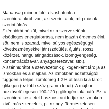
Manapság mindenfélét olvashatunk a
szénhidrátokról: van, aki szerint átok, míg mások
szerint áldás.
Szénhidrát nélkül, mivel az a szervezetünk
elsődleges energiaforrása, nem igazán érdemes élni,
sőt, nem is szabad, mivel súlyos egészségügyi
következményekkel jár (szédülés, ájulás, rossz
közérzet, hangulatingadozások, izomgyengeség,
koncentrációzavar, anyagcserezavar, stb.).
A szénhidrátot a szervezetünk glikogénként tárolja az
izmokban és a májban. Az izmokban edzettségtől
függően a teljes izomtömeg 1-2%-át teszi ki a tárolt
glikogén (ez több száz gramm lehet). A májban
hozzávetőlegesen 100-120 g glikogén található. Ezt a
szénhidrátkészletet hasznosítani tudják az izmokon
kívül más szervek is, pl. az agy. Természetesen