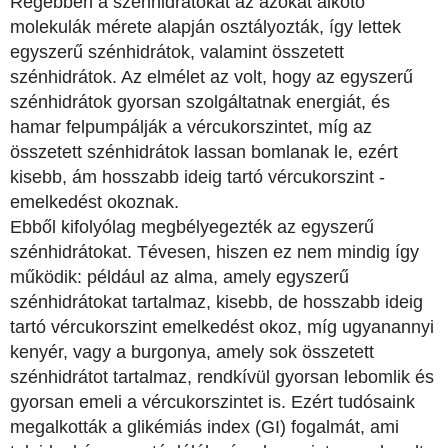
Régebben a szénhidrátokat az azokat alkotó
molekulák mérete alapján osztályozták, így lettek
egyszerű szénhidrátok, valamint összetett
szénhidrátok. Az elmélet az volt, hogy az egyszerű
szénhidrátok gyorsan szolgáltatnak energiát, és
hamar felpumpálják a vércukorszintet, míg az
összetett szénhidrátok lassan bomlanak le, ezért
kisebb, ám hosszabb ideig tartó vércukorszint -
emelkedést okoznak.
Ebből kifolyólag megbélyegezték az egyszerű
szénhidrátokat. Tévesen, hiszen ez nem mindig így
működik: például az alma, amely egyszerű
szénhidrátokat tartalmaz, kisebb, de hosszabb ideig
tartó vércukorszint emelkedést okoz, míg ugyanannyi
kenyér, vagy a burgonya, amely sok összetett
szénhidrátot tartalmaz, rendkívül gyorsan lebomlik és
gyorsan emeli a vércukorszintet is. Ezért tudósaink
megalkották a glikémiás index (GI) fogalmát, ami