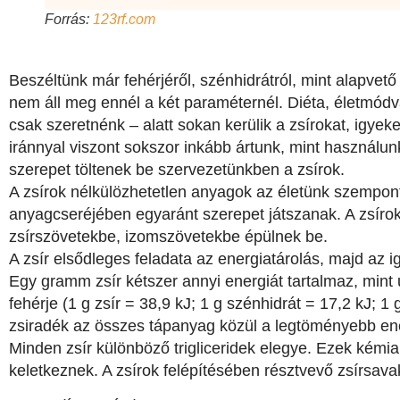
Forrás:
123rf.com
Beszéltünk már fehérjéről, szénhidrátról, mint alapvet
nem áll meg ennél a két paraméternél. Diéta, életmód
csak szeretnénk – alatt sokan kerülik a zsírokat, igyeke
iránnyal viszont sokszor inkább ártunk, mint használu
szerepet töltenek be szervezetünkben a zsírok.
A zsírok nélkülözhetetlen anyagok az életünk szempont
anyagcseréjében egyaránt szerepet játszanak. A zsírok
zsírszövetekbe, izomszövetekbe épülnek be.
A zsír elsődleges feladata az energiatárolás, majd az 
Egy gramm zsír kétszer annyi energiát tartalmaz, min
fehérje (1 g zsír = 38,9 kJ; 1 g szénhidrát = 17,2 kJ; 1 
zsiradék az összes tápanyag közül a legtöményebb ene
Minden zsír különböző trigliceridek elegye. Ezek kémia
keletkeznek. A zsírok felépítésében résztvevő zsírsavakat