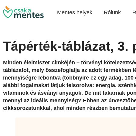
Mentes helyek
Rólunk
R
Tápérték-táblázat, 3. 
Minden élelmiszer címkéjén – törvényi kötelezettsé
táblázatot, mely összefoglalja az adott termékben 
mennyiségre lebontva (többnyire ez egy adag, 100 g
alábbi fogalmakat látjuk felsorolva: energia, szénhid
vitaminok és ásványi anyagok. De mit takarnak pon
mennyi az ideális mennyiség? Ebben az útvesztőben
cikksorozatunkkal, ahol minden részben bemutatun