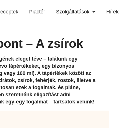
eceptek
Piactér
Szolgáltatások
Hírek
pont – A zsírok
gének eleget téve – találunk egy
lévő tápértékeket, egy bizonyos
 vagy 100 ml). A tápértékek között az
rátok, zsírok, fehérjék, rostok, illetve a
tosan ezek a fogalmak, és pláne,
 szeretnénk eligazítást adni
k egy-egy fogalmat – tartsatok velünk!