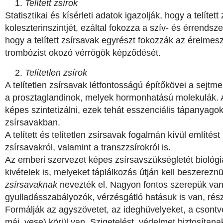
Telített zsírok
Statisztikai és kísérleti adatok igazolják, hogy a telíte
koleszterinszintjét, ezáltal fokozza a szív- és érrendsze
hogy a telített zsírsavak egyrészt fokozzák az érelmesz
trombózist okozó vérrögök képződését.
Telítetlen zsírok
A telítetlen zsírsavak létfontosságú építőkövei a sej
a prosztaglandinok, melyek hormonhatású molekulák. A
képes szintetizálni, ezek tehát esszenciális tápanyagok
zsírsavakban.
A telített és telítetlen zsírsavak fogalmán kívül említés
zsírsavakról, valamint a transzzsírokról is.
Az emberi szervezet képes zsírsavszükségletét biológi
kivételek is, melyeket táplálkozás útján kell beszerez
zsírsavaknak
nevezték el. Nagyon fontos szerepük van
gyulladásszabályozók, vérzésgátló hatásuk is van, rész
Formálják az agyszövetet, az ideghüvelyeket, a csontvel
máj, vese) körül van. Szigetelést, védelmet biztosítana