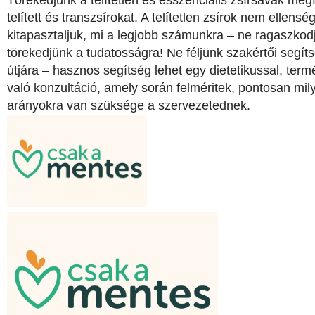
telített és transzsírokat. A telítetlen zsírok nem ellen
kitapasztaljuk, mi a legjobb számunkra – ne ragaszko
törekedjünk a tudatosságra! Ne féljünk szakértői segít
útjára – hasznos segítség lehet egy dietetikussal, ter
való konzultáció, amely során felméritek, pontosan mil
arányokra van szüksége a szervezetednek.