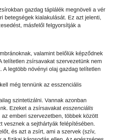
tt zsírokban gazdag táplálék megnöveli a vér
ri betegségek kialakulását. Ez azt jelenti,
esedést, másfelől felgyorsítják a
tmembránoknak, valamint belőlük képződnek
 telítetlen zsírsavakat szervezetünk nem
. A legtöbb növényi olaj gazdag telítetlen
t kell még tennünk az esszenciális
ailag szintetizálni. Vannak azonban
nünk. Ezeket a zsírsavakat
esszenciális
 az emberi szervezetben, többek között
t vesznek a sejthártyák felépítésében.
őt, és azt a zsírt, ami a szervek (szív,
k a fizikai károsodás ellen. Az egészséges