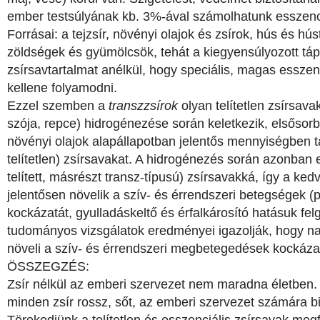
ember testsúlyának kb. 3%-ával számolhatunk esszenci
Forrásai: a tejzsír, növényi olajok és zsírok, hús és h
zöldségek és gyümölcsök, tehát a kiegyensúlyozott tápl
zsírsavtartalmat anélkül, hogy speciális, magas esszen
kellene folyamodni.
Ezzel szemben a
transzzsírok
olyan telítetlen zsírsava
szója, repce) hidrogénezése során keletkezik, elsősorb
növényi olajok alapállapotban jelentős mennyiségben
telítetlen) zsírsavakat. A hidrogénezés során azonban 
telített, másrészt transz-típusú) zsírsavakká, így a kedv
jelentősen növelik a szív- és érrendszeri betegségek (p
kockázatát, gyulladáskeltő és érfalkárosító hatásuk fel
tudományos vizsgálatok eredményei igazolják, hogy nap
növeli a szív- és érrendszeri megbetegedések kockáza
ÖSSZEGZÉS:
Zsír nélkül az emberi szervezet nem maradna életben.
minden zsír rossz, sőt, az emberi szervezet számára b
Törekedjünk a telítetlen és esszenciális zsírsavak megf