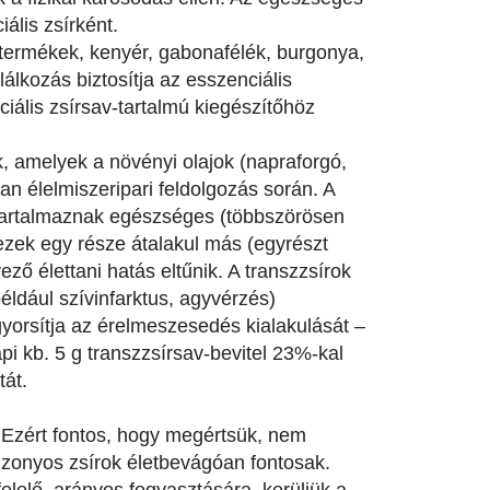
ális zsírként.
ústermékek, kenyér, gabonafélék, burgonya,
álkozás biztosítja az esszenciális
ciális zsírsav-tartalmú kiegészítőhöz
k, amelyek a növényi olajok (napraforgó,
an élelmiszeripari feldolgozás során. A
 tartalmaznak egészséges (többszörösen
ezek egy része átalakul más (egyrészt
ező élettani hatás eltűnik. A transzzsírok
éldául szívinfarktus, agyvérzés)
gyorsítja az érelmeszesedés kialakulását –
i kb. 5 g transzzsírsav-bevitel 23%-kal
tát.
 Ezért fontos, hogy megértsük, nem
izonyos zsírok életbevágóan fontosak.
elelő, arányos fogyasztására, kerüljük a