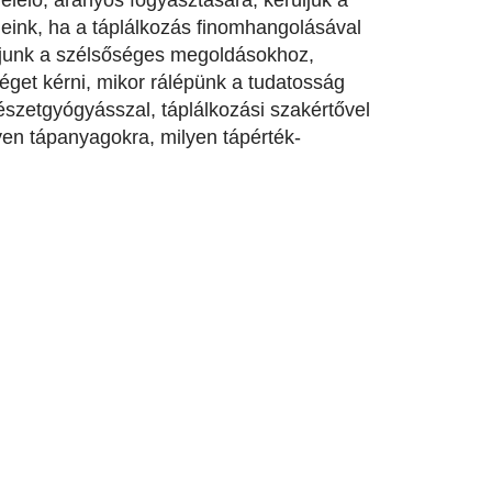
ségeink, ha a táplálkozás finomhangolásával
djunk a szélsőséges megoldásokhoz,
séget kérni, mikor rálépünk a tudatosság
mészetgyógyásszal, táplálkozási szakértővel
yen tápanyagokra, milyen tápérték-