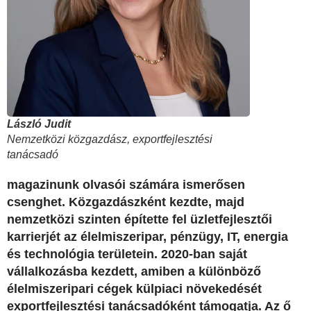
László Judit
Nemzetközi közgazdász, exportfejlesztési
tanácsadó
magazinunk olvasói számára ismerősen
csenghet. Közgazdászként kezdte, majd
nemzetközi szinten építette fel üzletfejlesztői
karrierjét az élelmiszeripar, pénzügy, IT, energia
és technológia területein. 2020-ban saját
vállalkozásba kezdett, amiben a különböző
élelmiszeripari cégek külpiaci növekedését
exportfejlesztési tanácsadóként támogatja. Az ő