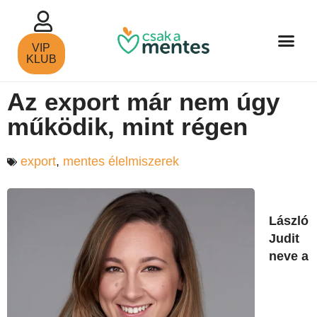
VIP
KLUB
Az export már nem úgy
működik, mint régen
export
,
mentes élelmiszerek
László
Judit
neve a