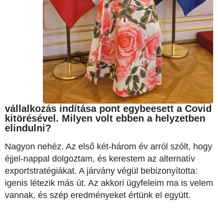
vállalkozás indítása pont egybeesett a Covid
kitörésével. Milyen volt ebben a helyzetben
elindulni?
Nagyon nehéz. Az első két-három év arról szólt, hogy
éjjel-nappal dolgoztam, és kerestem az alternatív
exportstratégiákat. A járvány végül bebizonyította:
igenis létezik más út. Az akkori ügyfeleim ma is velem
vannak, és szép eredményeket értünk el együtt.