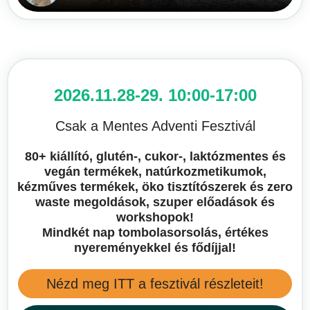
2026.11.28-29. 10:00-17:00
Csak a Mentes Adventi Fesztivál
80+ kiállító, glutén-, cukor-, laktózmentes és
vegán termékek, natúrkozmetikumok,
kézműves termékek, öko tisztítószerek és zero
waste megoldások, szuper előadások és
workshopok!
Mindkét nap tombolasorsolás, értékes
nyereményekkel és fődíjjal!
Nézd meg ITT a fesztivál részleteit!