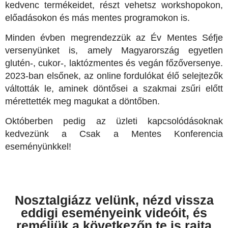
kedvenc termékeidet, részt vehetsz workshopokon,
előadásokon és más mentes programokon is.
Minden évben megrendezzük az Év Mentes Séfje
versenyünket is, amely Magyarország egyetlen
glutén-, cukor-, laktózmentes és vegán főzőversenye.
2023-ban elsőnek, az online fordulókat élő selejtezők
váltották le, aminek döntősei a szakmai zsűri előtt
mérettették meg magukat a döntőben.
Októberben pedig az üzleti kapcsolódásoknak
kedvezünk a Csak a Mentes Konferencia
eseményünkkel!
Nosztalgiázz velünk, nézd vissza
eddigi eseményeink videóit, és
reméljük a következőn te is rajta