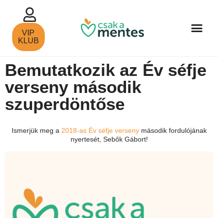
VIP
KLUB
Bemutatkozik az Év séfje
verseny második
szuperdöntőse
Ismerjük meg a
2018-as Év séfje verseny
második fordulójának
nyertesét, Sebők Gábort!