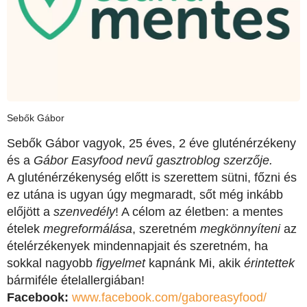
Sebők Gábor
Sebők Gábor vagyok, 25 éves, 2 éve gluténérzékeny
és a
Gábor Easyfood nevű gasztroblog szerzője.
A gluténérzékenység előtt is szerettem sütni, főzni és
ez utána is ugyan úgy megmaradt, sőt még inkább
előjött a
szenvedély
! A célom az életben: a mentes
ételek
megreformálása
, szeretném
megkönnyíteni
az
ételérzékenyek mindennapjait és szeretném, ha
sokkal nagyobb
figyelmet
kapnánk Mi, akik
érintettek
bármiféle ételallergiában!
Facebook:
www.facebook.com/gaboreasyfood/