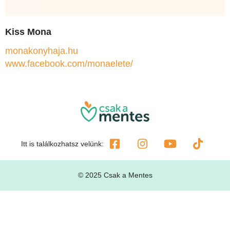
Kiss Mona
monakonyhaja.hu
www.facebook.com/monaelete/
Itt is találkozhatsz velünk:
© 2025 Csak a Mentes
Kapcsolat
Média Kiajánló
Impresszum
ÁSZF
Adatkezelési Tájékoztató