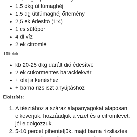
1,5 dkg útifűmaghéj
1,5 dg útifűmaghéj őrlemény
2,5 ek édesítő (1:4)
1 cs sütőpor
4 dl víz
2 ek citromlé
Töltelék:
kb 20-25 dkg darált dió édesítve
2 ek cukormentes baracklekvár
+ olaj a kenéshez
+ barna rizsliszt anyújtáshoz
Elkészítés:
A tésztához a száraz alapanyagokat alaposan
elkeverjük, hozzáadjuk a vizet és a citromlevet,
jól eldolgozzuk.
5-10 percet pihentetjük, majd barna rizslisztes