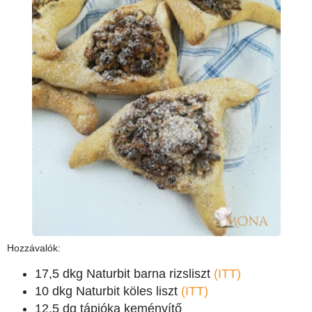
Hozzávalók:
17,5 dkg Naturbit barna rizsliszt
(ITT)
10 dkg Naturbit köles liszt
(ITT)
12,5 dg tápióka keményítő