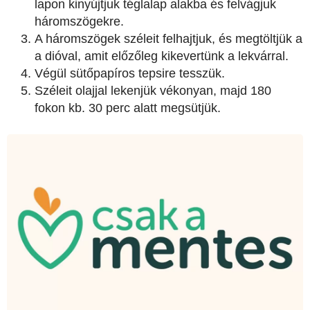
lapon kinyújtjuk téglalap alakba és felvágjuk
háromszögekre.
A háromszögek széleit felhajtjuk, és megtöltjük a
a dióval, amit előzőleg kikevertünk a lekvárral.
Végül sütőpapíros tepsire tesszük.
Széleit olajjal lekenjük vékonyan, majd 180
fokon kb. 30 perc alatt megsütjük.