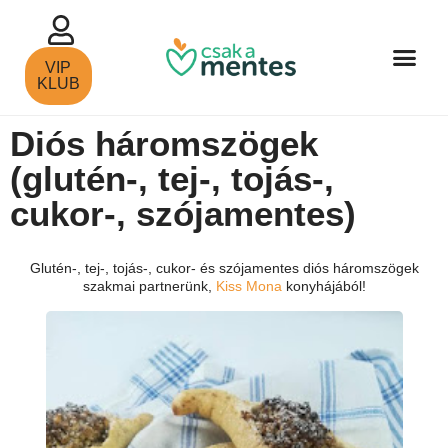
VIP
KLUB
Diós háromszögek
(glutén-, tej-, tojás-,
cukor-, szójamentes)
Glutén-, tej-, tojás-, cukor- és szójamentes diós háromszögek
szakmai partnerünk,
Kiss Mona
konyhájából!