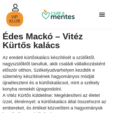
VIP
KLUB
Édes Mackó – Vitéz
Kürtős kalács
Az eredeti kürtőskalács készítését a szülőktől,
nagyszülőktől tanultuk, akik családi vállalkozásként
először otthon, Székelyudvarhelyen kezdték e
sütemény készítésének hagyományos módját
újraéleszteni és a kürtőskalácsot, mint a székely
konyha remekét újragondolni.
A Vitéz Kürtős küldetése: Megédesíteni az életet
ízzel, élménnyel: a kürtőskalács által összehozni az
embereket, és értéket közvetíteni a hagyományok