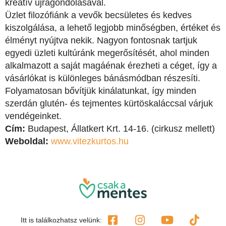
kreatív újragondolásával.
Üzlet filozófiánk a vevők becsületes és kedves
kiszolgálása, a lehető legjobb minőségben, értéket és
élményt nyújtva nekik. Nagyon fontosnak tartjuk
egyedi üzleti kultúránk megerősítését, ahol minden
alkalmazott a saját magáénak érezheti a céget, így a
vásárlókat is különleges bánásmódban részesíti.
Folyamatosan bővítjük kinálatunkat, így minden
szerdán glutén- és tejmentes kürtöskaláccsal várjuk
vendégeinket.
Cím:
Budapest, Állatkert Krt. 14-16. (cirkusz mellett)
Weboldal:
www.vitezkurtos.hu
Itt is találkozhatsz velünk: