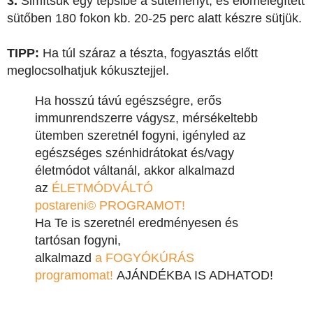
3.
Simítsuk egy tepsibe a süteményt, és előmelegített
sütőben 180 fokon kb. 20-25 perc alatt készre sütjük.
TIPP:
Ha túl száraz a tészta, fogyasztás előtt
meglocsolhatjuk kókusztejjel.
Ha hosszú távú egészségre, erős
immunrendszerre vágysz, mérsékeltebb
ütemben szeretnél fogyni, igényled az
egészséges szénhidrátokat és/vagy
életmódot váltanál, akkor alkalmazd
az
ÉLETMÓDVÁLTÓ
postareni© PROGRAMOT!
Ha Te is szeretnél eredményesen és
tartósan fogyni,
alkalmazd
a FOGYÓKÚRÁS
programomat!
AJÁNDÉKBA IS ADHATOD!