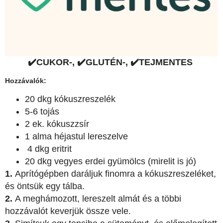
✔️CUKOR-, ✔️GLUTÉN-, ✔️TEJMENTES
Hozzávalók:
20 dkg kókuszreszelék
5-6 tojás
2 ek. kókuszzsír
1 alma héjastul lereszelve
4 dkg eritrit
20 dkg vegyes erdei gyümölcs (mirelit is jó)
1.
Aprítógépben daráljuk finomra a kókuszreszeléket,
és öntsük egy tálba.
2.
A meghámozott, lereszelt almát és a többi
hozzávalót keverjük össze vele.