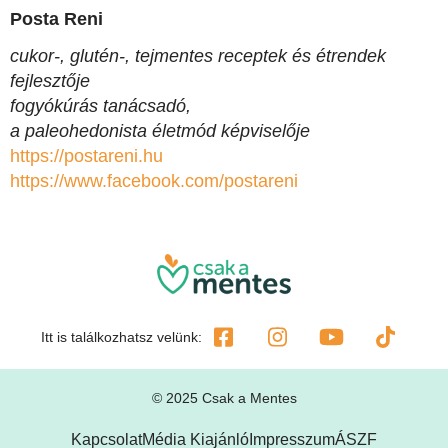
Posta Reni
cukor-, glutén-, tejmentes receptek és étrendek
fejlesztője
fogyókúrás tanácsadó,
a paleohedonista életmód képviselője
https://postareni.hu
https://www.facebook.com/
postareni
Itt is találkozhatsz velünk:
© 2025 Csak a Mentes
Kapcsolat
Média Kiajánló
Impresszum
ÁSZF