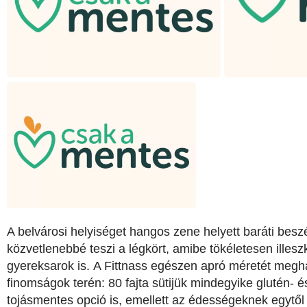
A belvárosi helyiséget hangos zene helyett baráti beszél
közvetlenebbé teszi a légkört, amibe tökéletesen illes
gyereksarok is.
A Fittnass egészen apró méretét megha
finomságok terén: 80 fajta sütijük mindegyike glutén- 
tojásmentes opció is, emellett az édességeknek egytől