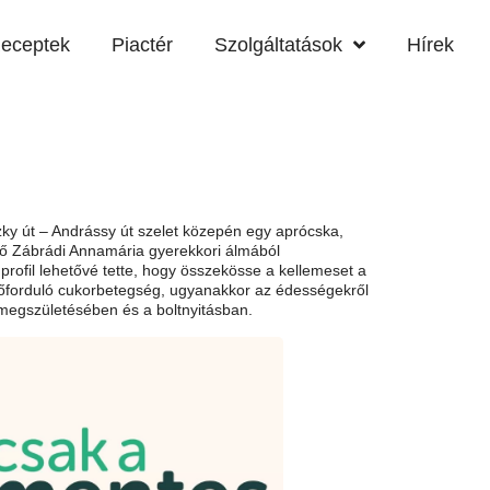
eceptek
Piactér
Szolgáltatások
Hírek
zky út – Andrássy út szelet közepén egy aprócska,
nő Zábrádi Annamária gyerekkori álmából
profil lehetővé tette, hogy összekösse a kellemeset a
lőforduló cukorbetegség, ugyanakkor az édességekről
 megszületésében és a boltnyitásban.