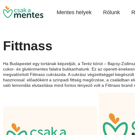
Mentes helyek
Rólunk
R
Fittnass
Ha Budapestet egy tortának képzeljük, a Teréz körút – Bajcsy-Zsilins
cukor- és gluténmentes falatra bukkanhatunk. Ez az operett-énekes
megvalósított Fittnass cukrászda. A cukrász végzettséggel kiegészült 
hasznossal: előadóként a színpadi fittség megőrzése, a családban e
való lemondás elutasítása mind fontos tényező volt a Fittnass brand