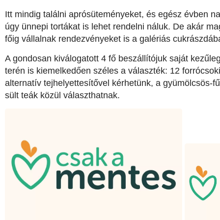
Itt mindig találni aprósüteményeket, és egész évben n
úgy ünnepi tortákat is lehet rendelni náluk. De akár m
főig vállalnak rendezvényeket is a galériás cukrászdáb
A gondosan kiválogatott 4 fő beszállítójuk saját kezűleg
terén is kiemelkedően széles a választék: 12 forrócsok
alternatív tejhelyettesítővel kérhetünk, a gyümölcsös-
sült teák közül választhatnak.