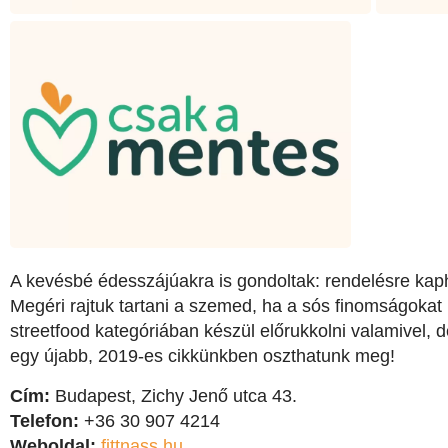
A kevésbé édesszájúakra is gondoltak: rendelésre kaph
Megéri rajtuk tartani a szemed, ha a sós finomságokat
streetfood kategóriában készül előrukkolni valamivel,
egy újabb, 2019-es cikkünkben oszthatunk meg!
Cím:
Budapest, Zichy Jenő utca 43.
Telefon:
+36 30 907 4214
Weboldal:
fittnass.hu