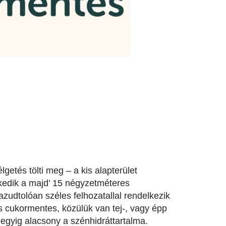
getés tölti meg – a kis alapterület
zkedik a majd’ 15 négyzetméteres
zudtolóan széles felhozatallal rendelkezik
és cukormentes, közülük van tej-, vagy épp
 egyig alacsony a szénhidráttartalma.