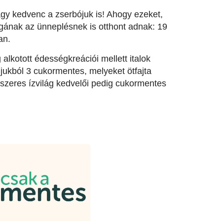
agy kedvenc a zserbójuk is! Ahogy ezeket,
agának az ünneplésnek is otthont adnak: 19
an.
 alkotott édességkreációi mellett italok
ijukból 3 cukormentes, melyeket ötfajta
fűszeres ízvilág kedvelői pedig cukormentes