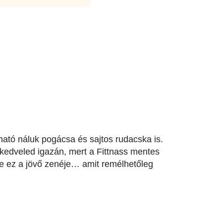
ató náluk pogácsa és sajtos rudacska is.
 kedveled igazán, mert a Fittnass mentes
 de ez a jövő zenéje… amit remélhetőleg