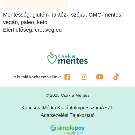
Mentesség: glutén-, laktóz-, szója-, GMO-mentes,
vegán, paleo, keto
Elérhetőség: creaveg.eu
Itt is találkozhatsz velünk:
© 2025 Csak a Mentes
Kapcsolat
Média Kiajánló
Impresszum
ÁSZF
Adatkezelési Tájékoztató