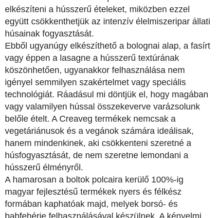
elkészíteni a hússzerű ételeket, miközben ezzel
együtt csökkenthetjük az intenzív élelmiszeripar állati
húsainak fogyasztását.
Ebből ugyanúgy elkészíthető a bolognai alap, a fasírt
vagy éppen a lasagne a hússzerű textúrának
köszönhetően, ugyanakkor felhasználása nem
igényel semmilyen szakértelmet vagy speciális
technológiát. Ráadásul mi döntjük el, hogy magában
vagy valamilyen hússal összekeverve varázsolunk
belőle ételt. A Creaveg termékek nemcsak a
vegetáriánusok és a vegánok számára ideálisak,
hanem mindenkinek, aki csökkenteni szeretné a
húsfogyasztását, de nem szeretne lemondani a
hússzerű élményről.
A hamarosan a boltok polcaira kerülő 100%-ig
magyar fejlesztésű termékek nyers és félkész
formában kaphatóak majd, melyek borsó- és
babfehérje felhasználásával készülnek. A kényelmi