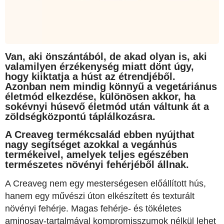
Van, aki önszántából, de akad olyan is, aki
valamilyen érzékenység miatt dönt úgy,
hogy kiiktatja a húst az étrendjéből.
Azonban nem mindig könnyű a vegetáriánus
életmód elkezdése, különösen akkor, ha
sokévnyi húsevő életmód után váltunk át a
zöldségközpontú táplálkozásra.
A Creaveg termékcsalád ebben nyújthat
nagy segítséget azokkal a vegánhús
termékeivel, amelyek teljes egészében
természetes növényi fehérjéből állnak.
A Creaveg nem egy mesterségesen előállított hús,
hanem egy művészi úton elkészített és texturált
növényi fehérje. Magas fehérje- és tökéletes
aminosav-tartalmával kompromisszumok nélkül lehet