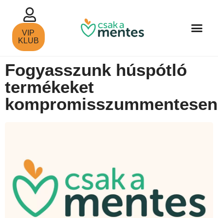
VIP
KLUB
Fogyasszunk húspótló
termékeket
kompromisszummentesen