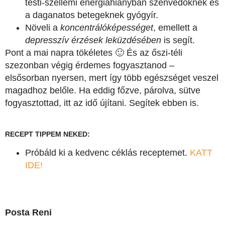
testi-szellemi energiahiányban szenvedőknek és
a daganatos betegeknek gyógyír.
Növeli a
koncentrálóképességet
, emellett a
depresszív érzések leküzdésében
is segít.
Pont a mai napra tökéletes 🙂 És az őszi-téli
szezonban végig érdemes fogyasztanod –
elsősorban nyersen, mert így több egészséget veszel
magadhoz belőle. Ha eddig főzve, párolva, sütve
fogyasztottad, itt az idő újítani. Segítek ebben is.
RECEPT TIPPEM NEKED:
Próbáld ki a kedvenc céklás receptemet.
KATT
IDE!
Posta Reni