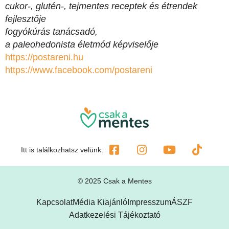
cukor-, glutén-, tejmentes receptek és étrendek
fejlesztője
fogyókúrás tanácsadó,
a paleohedonista életmód képviselője
https://postareni.hu
https://www.facebook.com/
postareni
Itt is találkozhatsz velünk:
© 2025 Csak a Mentes
Kapcsolat
Média Kiajánló
Impresszum
ÁSZF
Adatkezelési Tájékoztató