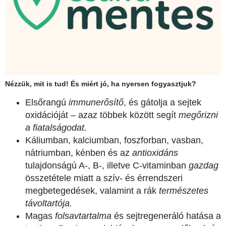
Nézzük, mit is tud! És miért jó, ha nyersen fogyasztjuk?
Elsőrangú
immunerősítő
, és gátolja a sejtek
oxidációját – azaz többek között segít
megőrizni
a fiatalságodat.
Káliumban, kalciumban, foszforban, vasban,
nátriumban, kénben és az
antioxidáns
tulajdonságú A-, B-, illetve C-vitaminban
gazdag
összetétele miatt a szív- és érrendszeri
megbetegedések, valamint a rák
természetes
távoltartója.
Magas
folsavtartalma
és sejtregeneráló hatása a