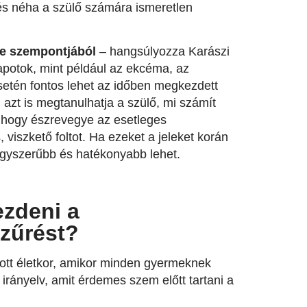
 és néha a szülő számára ismeretlen
ge szempontjából
– hangsúlyozza Karászi
lapotok, mint például az ekcéma, az
esetén fontos lehet az időben megkezdett
azt is megtanulhatja a szülő, mi számít
, hogy észrevegye az esetleges
 viszkető foltot. Ha ezeket a jeleket korán
 egyszerűbb és hatékonyabb lehet.
ezdeni a
szűrést?
zott életkor, amikor minden gyermeknek
irányelv, amit érdemes szem előtt tartani a