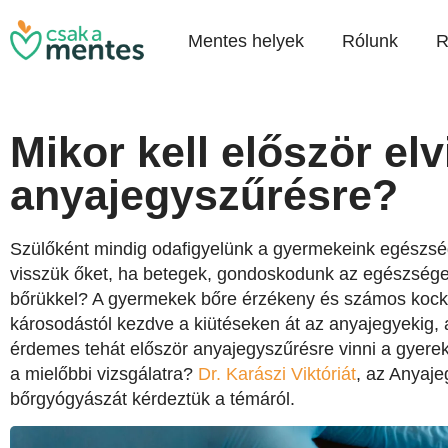
Mentes helyek
Rólunk
R
Mikor kell először elv
anyajegyszűrésre?
Szülőként mindig odafigyelünk a gyermekeink egészségé
visszük őket, ha betegek, gondoskodunk az egészséges
bőrükkel? A gyermekek bőre érzékeny és számos kock
károsodástól kezdve a kiütéseken át az anyajegyekig, 
érdemes tehát először anyajegyszűrésre vinni a gyerek
a mielőbbi vizsgálatra?
Dr. Karászi Viktóriát
, az Anyaj
bőrgyógyászát kérdeztük a témáról.