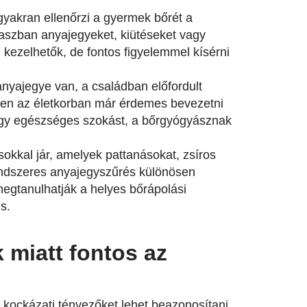
yakran ellenőrzi a gyermek bőrét a
kaszban anyajegyeket, kiütéseket vagy
l kezelhetők, de fontos figyelemmel kísérni
yajegye van, a családban előfordult
ebben az életkorban már érdemes bevezetni
 egy egészséges szokást, a bőrgyógyásznak
okkal jár, amelyek pattanásokat, zsíros
rendszeres anyajegyszűrés különösen
egtanulhatják a helyes bőrápolási
s.
 miatt fontos az
kockázati tényezőket lehet beazonosítani,