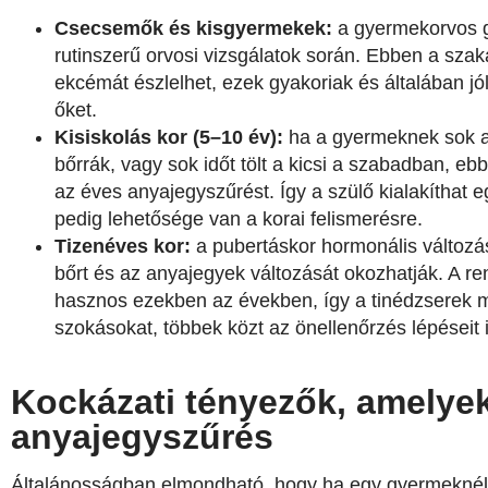
Csecsemők és kisgyermekek:
a gyermekorvos g
rutinszerű orvosi vizsgálatok során. Ebben a sza
ekcémát észlelhet, ezek gyakoriak és általában jó
őket.
Kisiskolás kor (5–10 év):
ha a gyermeknek sok an
bőrrák, vagy sok időt tölt a kicsi a szabadban, 
az éves anyajegyszűrést. Így a szülő kialakíthat
pedig lehetősége van a korai felismerésre.
Tizenéves kor:
a pubertáskor hormonális változás
bőrt és az anyajegyek változását okozhatják. A 
hasznos ezekben az években, így a tinédzserek m
szokásokat, többek közt az önellenőrzés lépéseit i
Kockázati tényezők, amelyek
anyajegyszűrés
Általánosságban elmondható, hogy ha egy gyermeknél 