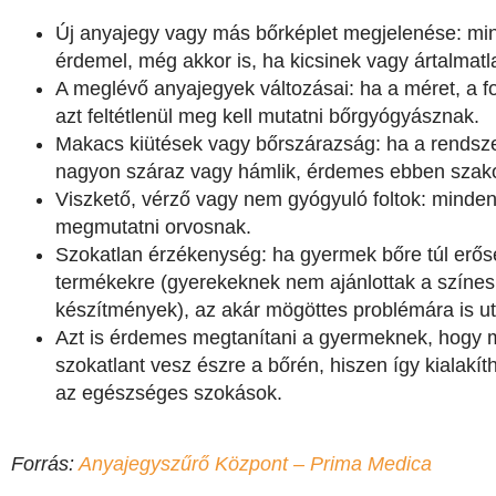
Új anyajegy vagy más bőrképlet megjelenése: mind
érdemel, még akkor is, ha kicsinek vagy ártalmatl
A meglévő anyajegyek változásai: ha a méret, a fo
azt feltétlenül meg kell mutatni bőrgyógyásznak.
Makacs kiütések vagy bőrszárazság: ha a rendszere
nagyon száraz vagy hámlik, érdemes ebben szakor
Viszkető, vérző vagy nem gyógyuló foltok: minden t
megmutatni orvosnak.
Szokatlan érzékenység: ha gyermek bőre túl erős
termékekre (gyerekeknek nem ajánlottak a színes, i
készítmények), az akár mögöttes problémára is ut
Azt is érdemes megtanítani a gyermeknek, hogy ma
szokatlant vesz észre a bőrén, hiszen így kialakít
az egészséges szokások.
Forrás:
Anyajegyszűrő Központ – Prima Medica