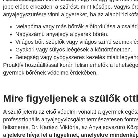
jobb előbb elkezdeni a szűrést, mint később. Vagyis 
anyajegyszűrésre vinni a gyereket, ha az alábbi rizikóf
Melanóma vagy más bőrrák előfordulása a család
Nagyszámú anyajegy a gyerek bőrén.
Világos bőr, szeplők vagy világos színű szemek és
Gyakori vagy súlyos leégések a kórtörténetben.
Betegség vagy gyógyszeres kezelés miatt legyen
Proaktív hozzáállással korán felismerhetők a lehetsége
gyermek bőrének védelme érdekében.
Mire figyeljenek a szülők ot
A szülő jelenti az első védelmi vonalat a gyermek eg
professzionális anyajegyvizsgálat természetesen fontos
felismerés. Dr. Karászi Viktória, az Anyajegyszűrő K
a jelekre hívja fel a figyelmet, amelyekre mindenkép