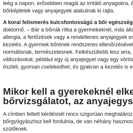
leég a napon, erősebben reagál az irritáló anyagokra,
bőrképletek vagy anyajegyek alakulnak ki rajta.
A korai felismerés kulcsfontosságú a bőr egészsé
doktornő. – Bár a bőrrák ritka a gyermekeknél, más ál
allergia, a fertőzések vagy a rendellenes anyajegyek 
kezelés. A gyermek bőrének rendszeres ellenőrzésével 
normálisnak, természetesnek. Felkészültebb lesz arra
változásokat, például egy új anyajegyet vagy egy vörös,
észleli, gyorsan cselekedhet, és gyakran a kezelés is
Mikor kell a gyerekeknél elk
bőrvizsgálatot, az anyajegy
A címben feltett kérdésnél nincs szigorúan meghatáro
bőrgyógyászhoz kell fordulnia, de van néhány hasznos 
szülőknek.