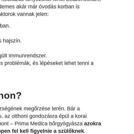
érdemes akár már óvodás korban is
aktorok vannak jelen:
ban.
 hajszín.
gült immunrendszer.
s problémák, és lépéseket lehet tenni a
thon?
észségének megőrzése terén. Bár a
, az otthoni gondozásra épül a korai
özpont – Prima Medica bőrgyógyásza
azokra
pen fel kell figyelnie a szülőknek
.