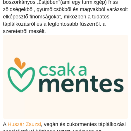
boszorkányos „üstjében”(ami egy turmixgép) friss
zöldségekből, gyümölcsökből és magvakból varázsolt
elképesztő finomságokat, miközben a tudatos
táplálkozásról és a legfontosabb fűszerről, a
szeretetről mesélt.
A
Huszár Zsuzsi
, vegán és cukormentes táplálkozási