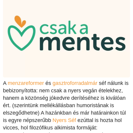
A
menzareformer
és
gasztroforradalmár
séf nálunk is
bebizonyította: nem csak a nyers vegán ételekhez,
hanem a közönség jókedvre derítéséhez is kiválóan
ért. (szerintünk mellékállásban humoristának is
elszegődhetne) A hazánkban és már határainkon túl
is egyre népszerűbb
Nyers Séf
ezúttal is hozta hol
vicces, hol filozófikus alkimista formáját: