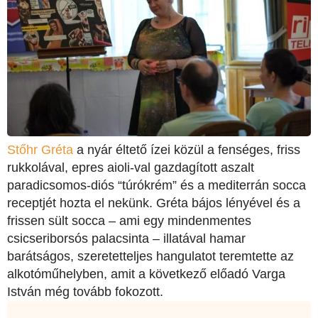
Stőhr Gréta
a nyár éltető ízei közül a fenséges, friss
rukkolával, epres aioli-val gazdagított aszalt
paradicsomos-diós “túrókrém” és a mediterrán socca
receptjét hozta el nekünk. Gréta bájos lényével és a
frissen sült socca – ami egy mindenmentes
csicseriborsós palacsinta – illatával hamar
barátságos, szeretetteljes hangulatot teremtette az
alkotóműhelyben, amit a következő előadó Varga
István még tovább fokozott.