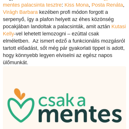
mentes palacsinta tesztre
:
Kiss Mona
,
Posta Renáta
,
Virágh Barbara
kezében profi módon forgott a
serpenyő, így a plafon helyett az éhes közönség
pocakjában landoltak a palacsinták, amit aztán
Kutasi
Kelly
-vel lehetett lemozogni – ezúttal csak
elméletben. Az ismert edző a funkcionális mozgásról
tartott előadást, sőt még pár gyakorlati tippet is adott,
hogy könnyebb legyen elviselni az egész napos
ülőmunkát.