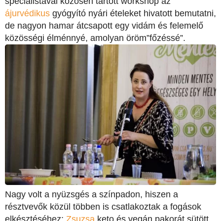
specialistával közösen tartott workshop az
ájurvédikus
gyógyító nyári ételeket hivatott bemutatni,
de nagyon hamar átcsapott egy vidám és felemelő
közösségi élménnyé, amolyan öröm”főzéssé”.
Nagy volt a nyüzsgés a színpadon, hiszen a
résztvevők közül többen is csatlakoztak a fogások
elkésztéséhez:
Zsuzsa
keto és vegán pakorát sütött,