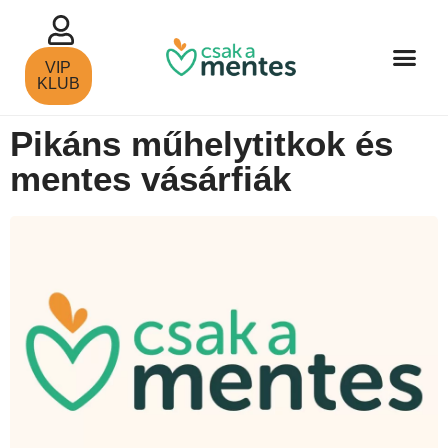
VIP
KLUB
Pikáns műhelytitkok és
mentes vásárfiák