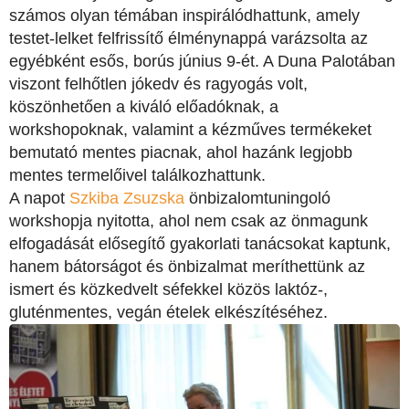
számos olyan témában inspirálódhattunk, amely
testet-lelket felfrissítő élménynappá varázsolta az
egyébként esős, borús június 9-ét. A Duna Palotában
viszont felhőtlen jókedv és ragyogás volt,
köszönhetően a kiváló előadóknak, a
workshopoknak, valamint a kézműves termékeket
bemutató mentes piacnak, ahol hazánk legjobb
mentes termelőivel találkozhattunk.
A napot
Szkiba Zsuzska
önbizalomtuningoló
workshopja nyitotta, ahol nem csak az önmagunk
elfogadását elősegítő gyakorlati tanácsokat kaptunk,
hanem bátorságot és önbizalmat meríthettünk az
ismert és közkedvelt séfekkel közös laktóz-,
gluténmentes, vegán ételek elkészítéséhez.