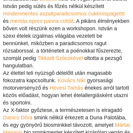
István pedig sütés és főzés nélkül készített
mindenmentes aszaltparadicsomos cukkinispagettit
és
mentás epres panna cottát
. A pikáns élményekben
bőven volt részünk ezen a workshopon. István a
szexi ételek izgalmas világába vezetett be
bennünket, miközben a paradicsomos ragut
rózsaborssal, a történeteit a poénokkal fűszerezte,
szomját pedig
Tikkadt Szöcskével
oltotta a pezsgő
hangulatban.
Az élettel teli nyüzsgő délelőtt után magasabb
fokozatra kapcsoltunk.
Kovács Niki
gyorsasági
motorversenyző és
Hevesi Tamás
énekes arról tartott
közös előadást, hogyan lehet ételallergiásként utazni
és sportolni.
Az X-faktor győztese, a természetesen is elragadó
Danics Dóra
smink nélkül érkezett a Duna Palotába,
és egy gyönyörű biosminkkel távozott, amelyet
Mártai
Mariann
bio sminkmester készített kizárólag vegán és