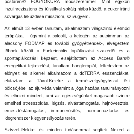
postareni© FOGYÓKÚRA módszeremmel. Mint egykori
inzulinrezisztens és túlsúllyal sokáig hiába küzdő, a cukor iránti
sóvárgás leküzdése misszióm, szívügyem.
Az elmúlt 13 évben tanultam, alkalmaztam világszintű életmód
terápiákat – úgymint a paleolit, a ketogén, az autoimmun, az
alacsony FODMAP és további gyógyétrendek-, elvégeztem
többek között a Funkcionális táplálkozási szakértői és a
sporttáplálkozási képzést, elsajátítottam az Access Bars®
energetikai fejkezelést, tanultam hangterápiát, felfedeztem az
előnyeit és sikerrel alkalmazom a doTERRA esszenciákat,
elutaztam a Távol-Keletre a természetgyógyászat ősi
bölcsőjébe, az ájurvéda valamint a jóga hazába tanulmányozni
és elhozni mindent, ami az egészségünket magasabb szintre
emelheti stresszoldás, légzés, alvástámogatás, hajnövesztés,
emésztéstámogatás, immunerősítés, hormonháztartás és
idegrendszer kiegyensúlyozás terén.
Szívvel-lélekkel és minden tudásommal segítek Neked a