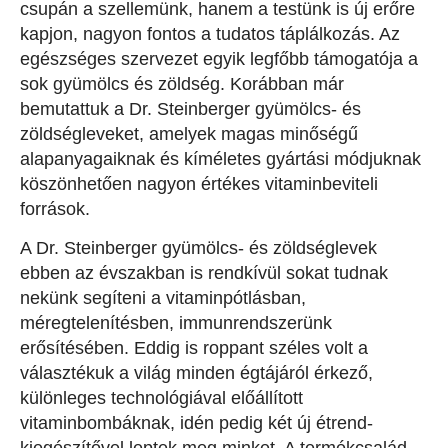
csupán a szellemünk, hanem a testünk is új erőre
kapjon, nagyon fontos a tudatos táplálkozás. Az
egészséges szervezet egyik legfőbb támogatója a
sok gyümölcs és zöldség. Korábban már
bemutattuk a Dr. Steinberger gyümölcs- és
zöldségleveket, amelyek magas minőségű
alapanyagaiknak és kíméletes gyártási módjuknak
köszönhetően nagyon értékes vitaminbeviteli
források.
A Dr. Steinberger gyümölcs- és zöldséglevek
ebben az évszakban is rendkívül sokat tudnak
nekünk segíteni a vitaminpótlásban,
méregtelenítésben, immunrendszerünk
erősítésében. Eddig is roppant széles volt a
választékuk a világ minden égtájáról érkező,
különleges technológiával előállított
vitaminbombáknak, idén pedig két új étrend-