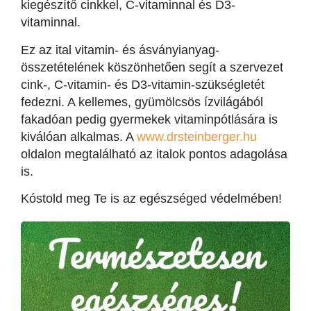
kiegészítő cinkkel, C-vitaminnal és D3-
vitaminnal.
Ez az ital vitamin- és ásványianyag-
összetételének köszönhetően segít a szervezet
cink-, C-vitamin- és D3-vitamin-szükségletét
fedezni. A kellemes, gyümölcsös ízvilágából
fakadóan pedig gyermekek vitaminpótlására is
kiválóan alkalmas. A
www.drsteinberger.hu
oldalon megtalálható az italok pontos adagolása
is.
Kóstold meg Te is az egészséged védelmében!