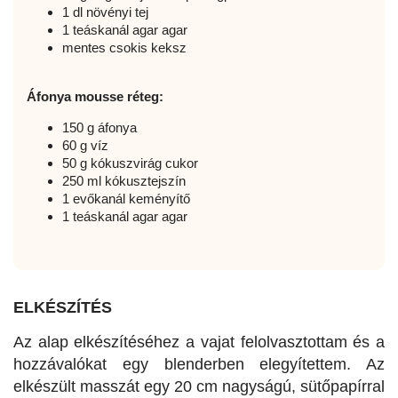
1 dl növényi tej
1 teáskanál agar agar
mentes csokis keksz
Áfonya mousse réteg:
150 g áfonya
60 g víz
50 g kókuszvirág cukor
250 ml kókusztejszín
1 evőkanál keményítő
1 teáskanál agar agar
ELKÉSZÍTÉS
Az alap elkészítéséhez a vajat felolvasztottam és a
hozzávalókat egy blenderben elegyítettem. Az
elkészült masszát egy 20 cm nagyságú, sütőpapírral