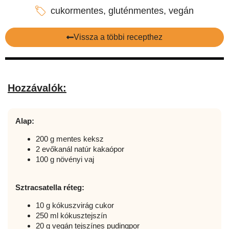
cukormentes
,
gluténmentes
,
vegán
Vissza a többi recepthez
Hozzávalók:
Alap:
200 g mentes keksz
2 evőkanál natúr kakaópor
100 g növényi vaj
Sztracsatella réteg:
10 g kókuszvirág cukor
250 ml kókusztejszín
20 g vegán tejszínes pudingpor