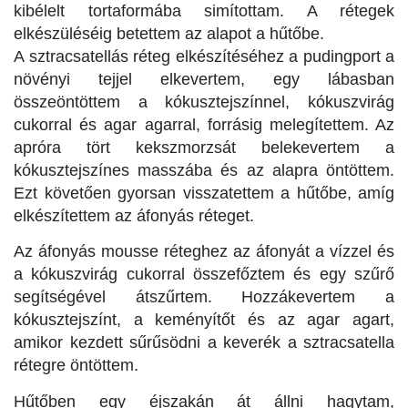
kibélelt tortaformába simítottam. A rétegek
elkészüléséig betettem az alapot a hűtőbe.
A sztracsatellás réteg elkészítéséhez a pudingport a
növényi tejjel elkevertem, egy lábasban
összeöntöttem a kókusztejszínnel, kókuszvirág
cukorral és agar agarral, forrásig melegítettem. Az
apróra tört kekszmorzsát belekevertem a
kókusztejszínes masszába és az alapra öntöttem.
Ezt követően gyorsan visszatettem a hűtőbe, amíg
elkészítettem az áfonyás réteget.
Az áfonyás mousse réteghez az áfonyát a vízzel és
a kókuszvirág cukorral összefőztem és egy szűrő
segítségével átszűrtem. Hozzákevertem a
kókusztejszínt, a keményítőt és az agar agart,
amikor kezdett sűrűsödni a keverék a sztracsatella
rétegre öntöttem.
Hűtőben egy éjszakán át állni hagytam,