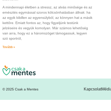
A mindennapi életben a stressz, az alvás minősége és az
emésztés egymással szoros kölcsönhatásban állnak: ha
az egyik kibillen az egyensúlyból, az könnyen hat a másik
kettőre. Emiatt fontos az, hogy figyeljünk testünk
jelzéseire és vegyük komolyan. Már számos lehetőség
van arra, hogy ez a háromszöget támogassuk, legyen
szó sportról,
Tovább »
Kapcsolat
Média
© 2025 Csak a Mentes