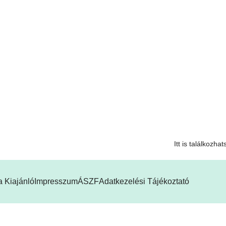
Itt is találkozha
 Kiajánló
Impresszum
ÁSZF
Adatkezelési Tájékoztató