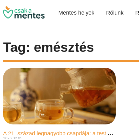
Mentes helyek
Rólunk
R
Tag: emésztés
A 21. század legnagyobb csapdája: a test Bermuda-háromszöge
2026.02.05.