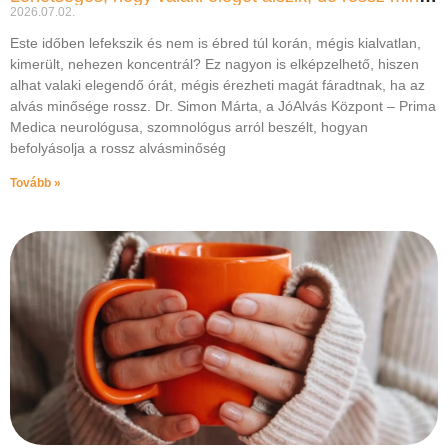
2026.07.02.
Este időben lefekszik és nem is ébred túl korán, mégis kialvatlan,
kimerült, nehezen koncentrál? Ez nagyon is elképzelhető, hiszen
alhat valaki elegendő órát, mégis érezheti magát fáradtnak, ha az
alvás minősége rossz. Dr. Simon Márta, a JóAlvás Központ – Prima
Medica neurológusa, szomnológus arról beszélt, hogyan
befolyásolja a rossz alvásminőség
Tovább »