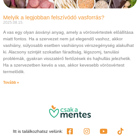
Melyik a legjobban felszívódó vasforrás?
2025.08.15.
A vas egy olyan ásványi anyag, amely a vörösvértestek előállítása
miatt fontos. Ha a szervezet nem jut elegendő vashoz, akkor
vashiány, súlyosabb esetben vashiányos vérszegénység alakulhat
ki. Alacsony szintjét szokatlan fáradtság, légszomj, tanulási
problémák, gyakran visszatérő fertőzések és hajhullás jelezhetik.
Ha a szervezetben kevés a vas, akkor kevesebb vörösvértest
termelődik.
Tovább »
Itt is találkozhatsz velünk: