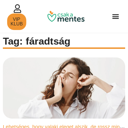
VIP
KLUB
Tag: fáradtság
Lehetséges, hogy valaki eleget alszik, de rossz minőségben?