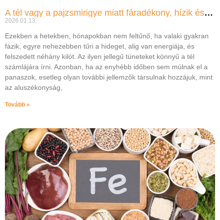
A tél vagy a pajzsmirigye miatt fáradékony, hízik és fázik?
2026.01.13.
Ezekben a hetekben, hónapokban nem feltűnő, ha valaki gyakran
fázik, egyre nehezebben tűri a hideget, alig van energiája, és
felszedett néhány kilót. Az ilyen jellegű tüneteket könnyű a tél
számlájára írni. Azonban, ha az enyhébb időben sem múlnak el a
panaszok, esetleg olyan további jellemzők társulnak hozzájuk, mint
az aluszékonyság,
Tovább »