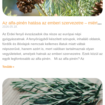
Az alfa-pinén hatása az emberi szervezetre – miért különleges gyógynövény az erdei fenyő?
2026.05.18.
Az Erdei fenyő évszázadok óta része az európai népi
gyógyászatnak. A fenyőrügyből készített szirupok, inhaláló oldatok,
fürdők és illóolajok nemcsak kellemes illatuk miatt váltak
népszerűvé, hanem azért is, mert valóban tartalmaznak olyan
vegyületeket, amelyek hatnak az emberi szervezetre. Ezek közül az
egyik legfontosabb az alfa-pinén. Mi az alfa-pinén? Az
Tovább »