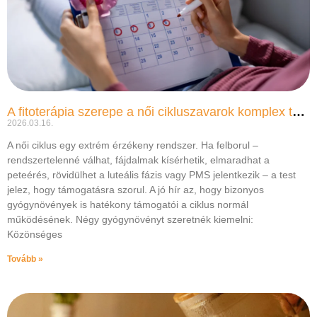
A fitoterápia szerepe a női cikluszavarok komplex támogatásában
2026.03.16.
A női ciklus egy extrém érzékeny rendszer. Ha felborul –
rendszertelenné válhat, fájdalmak kísérhetik, elmaradhat a
peteérés, rövidülhet a luteális fázis vagy PMS jelentkezik – a test
jelez, hogy támogatásra szorul. A jó hír az, hogy bizonyos
gyógynövények is hatékony támogatói a ciklus normál
működésének. Négy gyógynövényt szeretnék kiemelni:
Közönséges
Tovább »