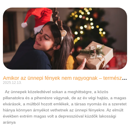
Amikor az ünnepi fények nem ragyognak – természetes megoldás a lelki egyensúlyért
2025.12.13.
Az ünnepek közeledtével sokan a meghittségre, a közös
pillanatokra és a pihenésre vágynak, de az év végi hajtás, a magas
elvárások, a múltból hozott emlékek, a társas nyomás és a szeretet
hiánya könnyen árnyékot vethetnek az ünnepi fényekre. Az elmúlt
években extrém magas volt a depresszióval küzdők lakossági
aránya