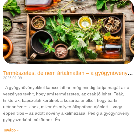
Természetes, de nem ártalmatlan – a gyógynövényhasználat buktatói
2026.01.09.
A gyógynövényekkel kapcsolatban még mindig tartja magát az a
veszélyes tévhit, hogy ami természetes, az csak jó lehet. Teák,
tinktúrák, kapszulák kerülnek a kosárba anélkül, hogy bárki
utánanézne: kinek, mikor és milyen állapotban ajánlott – vagy
éppen tilos – az adott növény alkalmazása. Pedig a gyógynövény
gyógyszerként működnek. És
Tovább »