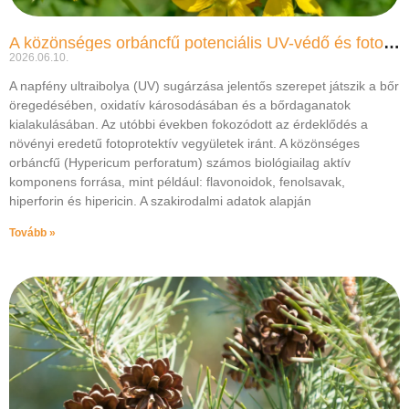
A közönséges orbáncfű potenciális UV-védő és fotoprotektív hatása
2026.06.10.
A napfény ultraibolya (UV) sugárzása jelentős szerepet játszik a bőr
öregedésében, oxidatív károsodásában és a bőrdaganatok
kialakulásában. Az utóbbi években fokozódott az érdeklődés a
növényi eredetű fotoprotektív vegyületek iránt. A közönséges
orbáncfű (Hypericum perforatum) számos biológiailag aktív
komponens forrása, mint például: flavonoidok, fenolsavak,
hiperforin és hipericin. A szakirodalmi adatok alapján
Tovább »