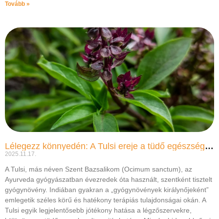
Tovább »
Lélegezz könnyedén: A Tulsi ereje a tüdő egészségéért
2025.11.17.
A Tulsi, más néven Szent Bazsalikom (Ocimum sanctum), az
Ayurveda gyógyászatban évezredek óta használt, szentként tisztelt
gyógynövény. Indiában gyakran a „gyógynövények királynőjeként”
emlegetik széles körű és hatékony terápiás tulajdonságai okán. A
Tulsi egyik legjelentősebb jótékony hatása a légzőszervekre,