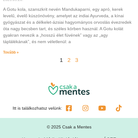
A Gotu kola, szanszkrit nevén Mandukaparni, egy apró, kerek
levelű, évelő kúszónövény, amelyet az indiai Ayurveda, a kínai
gyógyászat és a délkelet-ázsiai hagyományos orvoslás évezredek
óta nagy becsben tart, és széles körben használ. A Gotu kolát
gyakran nevezik a „hosszú élet füvének” vagy az „agy
táplálékának”, és nem véletlenül: a
Tovább »
1
2
3
Itt is találkozhatsz velünk:
© 2025 Csak a Mentes