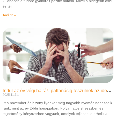
különösen a tüdőre gyakorolt pozitív hatása. Mivel a hidegebb őszi
és téli
Tovább »
Indul az év végi hajrá!- pattanásig feszülnek az idegek
2025.11.11.
Itt a november és bizony ilyenkor még nagyobb nyomás nehezedik
ránk, mint az év többi hónapjában. Folyamatos stresszben és
teljesítmény kényszerben vagyunk, amelyek teljesen leterhelik a