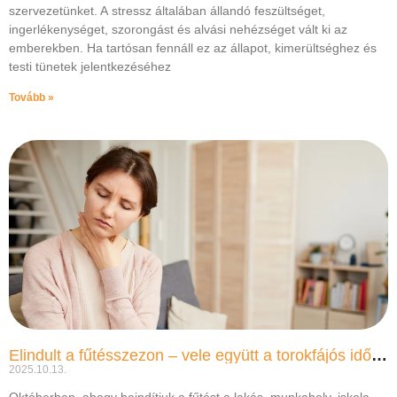
szervezetünket. A stressz általában állandó feszültséget,
ingerlékenységet, szorongást és alvási nehézséget vált ki az
emberekben. Ha tartósan fennáll ez az állapot, kimerültséghez és
testi tünetek jelentkezéséhez
Tovább »
Elindult a fűtésszezon – vele együtt a torokfájós időszak is
2025.10.13.