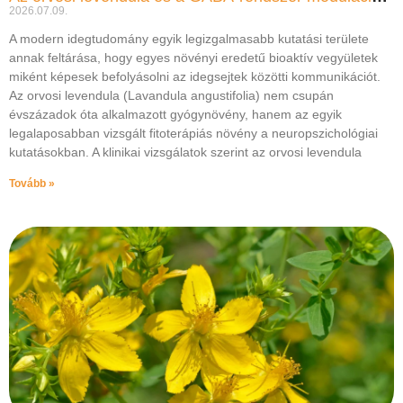
2026.07.09.
A modern idegtudomány egyik legizgalmasabb kutatási területe
annak feltárása, hogy egyes növényi eredetű bioaktív vegyületek
miként képesek befolyásolni az idegsejtek közötti kommunikációt.
Az orvosi levendula (Lavandula angustifolia) nem csupán
évszázadok óta alkalmazott gyógynövény, hanem az egyik
legalaposabban vizsgált fitoterápiás növény a neuropszichológiai
kutatásokban. A klinikai vizsgálatok szerint az orvosi levendula
Tovább »