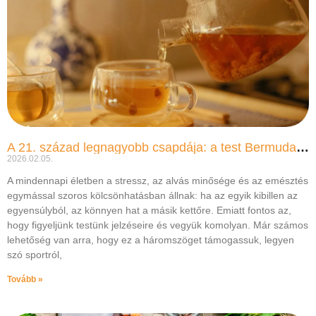
A 21. század legnagyobb csapdája: a test Bermuda-háromszöge
2026.02.05.
A mindennapi életben a stressz, az alvás minősége és az emésztés
egymással szoros kölcsönhatásban állnak: ha az egyik kibillen az
egyensúlyból, az könnyen hat a másik kettőre. Emiatt fontos az,
hogy figyeljünk testünk jelzéseire és vegyük komolyan. Már számos
lehetőség van arra, hogy ez a háromszöget támogassuk, legyen
szó sportról,
Tovább »