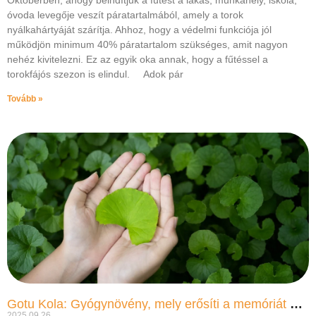
Októberben, ahogy beindítjuk a fűtést a lakás, munkahely, iskola,
óvoda levegője veszít páratartalmából, amely a torok
nyálkahártyáját szárítja. Ahhoz, hogy a védelmi funkciója jól
működjön minimum 40% páratartalom szükséges, amit nagyon
nehéz kivitelezni. Ez az egyik oka annak, hogy a fűtéssel a
torokfájós szezon is elindul. Adok pár
Tovább »
Gotu Kola: Gyógynövény, mely erősíti a memóriát és nyugtatja az elmét
2025.09.26.