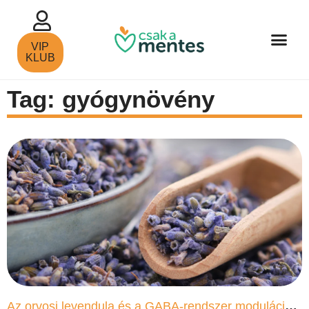
VIP
KLUB
Tag: gyógynövény
Az orvosi levendula és a GABA-rendszer modulációja: a természetes szorongáscsökkentés neurobiológiája