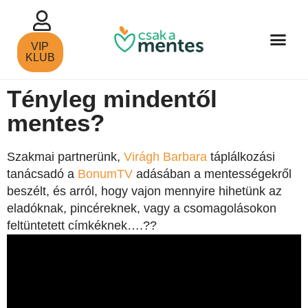
VIP
KLUB
Tényleg mindentől
mentes?
Szakmai partnerünk,
Virágh Barbara
táplálkozási
tanácsadó a
BonumTV
adásában a mentességekről
beszélt, és arról, hogy vajon mennyire hihetünk az
eladóknak, pincéreknek, vagy a csomagolásokon
feltüntetett címkéknek….
?
?