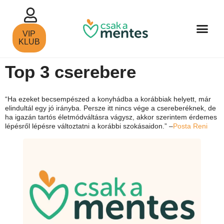
VIP
KLUB
Top 3 cserebere
“Ha ezeket becsempészed a konyhádba a korábbiak helyett, már
elindultál egy jó irányba. Persze itt nincs vége a csereberéknek, de
ha igazán tartós életmódváltásra vágysz, akkor szerintem érdemes
lépésről lépésre változtatni a korábbi szokásaidon.” –
Posta Reni