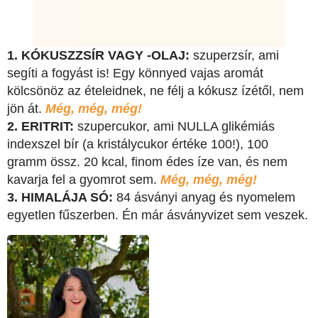
1. KÓKUSZZSÍR VAGY -OLAJ:
szuperzsír, ami
segíti a fogyást is! Egy könnyed vajas aromát
kölcsönöz az ételeidnek, ne félj a kókusz ízétől, nem
jön át.
Még, még, még!
2. ERITRIT:
szupercukor, ami NULLA glikémiás
indexszel bír (a kristálycukor értéke 100!), 100
gramm össz. 20 kcal, finom édes íze van, és nem
kavarja fel a gyomrot sem.
Még, még, még!
3. HIMALÁJA SÓ:
84 ásványi anyag és nyomelem
egyetlen fűszerben. Én már ásványvizet sem veszek.