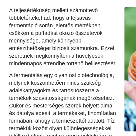
A teljesértékűség mellett számottevő
többletértéket ad, hogy a tejsavas
fermentáció során jelentős mértékben
csökken a puffadást okozó összetevők
mennyisége, amely könnyebb
emészthetőséget biztosít számunkra. Ezzel
szeretnék megkönnyíteni a hüvelyesek
mindennapos étrendbe történő beillesztését.
A fermentálás egy olyan ősi biotechnológia,
melynek köszönhetően nincs szükség
adalékanyagokra és tartósítószerre a
termékek szavatosságának megőrzéséhez.
Cukor és mesterséges szerek helyett alma
és datolya édesíti a termékeket, finomítatlan
formában, ahogy a természettől adatott. Tíz
termékük között olyan különlegességekkel