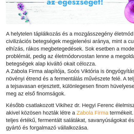
A helytelen táplálkozás és a mozgásszegény életmód
civilizációs betegségek megjelenési aránya, mint a c
elhízás, rákos megbetegedések. Sok esetben a modern
problémát, pedig az életmódorvostan lenne a megold
betegségek alap kiváltó okait célozza.
A Zabola Firma alapítója, Soós Viktória is öngyógyítási
növényi étrend és a fermentálás művészete felé. A tel
a tejsavasan erjesztett, különlegesen finom hüvelyese
meg az első finomságok.
Később csatlakozott Vikihez dr. Hegyi Ferenc élelmi
akivel közösen hozták létre a
Zabola Firma
termékeit.
teljes értékű, fermentált salátákat, savanyúságokat 
gyártó és forgalmazó vállalkozása.