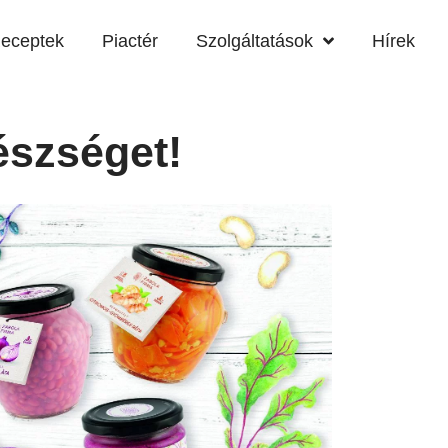
eceptek
Piactér
Szolgáltatások
Hírek
észséget!