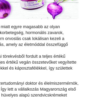
 miatt egyre magasabb az olyan
ukorbetegség, hormonális zavarok,
 orvoslás csak lokálisan kezeli a
ás, amely az életmóddal összefüggő
 törekvésből fordult a teljes értékű
jes értékű vegán összetevőket vegyítette
kkel és káposztafélékkel, így születtek
szertudományi doktor és élelmiszermérnök,
 Így lett a vállalkozás Magyarország első
és hüvelyes alapú szendvicskrémeket