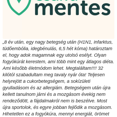
„8 év után, egy nagy betegség után (H1N1, infarktus,
tüdőembólia, idegbénulás, 6,5 hét kóma) határoztam
el, hogy adok magamnak egy utolsó esélyt. Olyan
fogyókúrát kerestem, ami több mint egy átlagos diéta.
Ami később életmódom lehet. Megtaláltam!!!! 32
kilótól szabadultam meg tavaly nyár óta! Teljesen
helyrejött a cukorbetegségem, a sokízületi
gyulladásom és az allergiám. Betegségem után újra
kellett tanulnom járni és a mozgásom évekig nem
rendeződött, a fájdalmakról nem is beszélve. Most
újra sportolok, és egyre jobban fejlődik a mozgásom.
Hihetetlen ez a fogyókúra, mennyi energiát, örömet