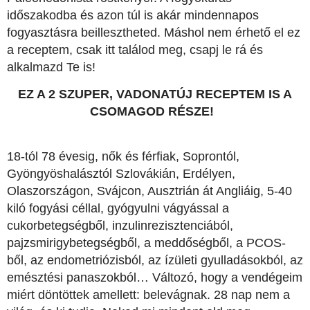
időszakodba és azon túl is akár mindennapos
fogyasztásra beillesztheted. Máshol nem érhető el ez
a receptem, csak itt találod meg, csapj le rá és
alkalmazd Te is!
EZ A 2 SZUPER, VADONATÚJ RECEPTEM IS A
CSOMAGOD RÉSZE!
18-tól 78 évesig, nők és férfiak, Soprontól,
Gyöngyöshalásztól Szlovákián, Erdélyen,
Olaszországon, Svájcon, Ausztrián át Angliáig, 5-40
kiló fogyási céllal, gyógyulni vágyással a
cukorbetegségből, inzulinrezisztenciából,
pajzsmirigybetegségből, a meddőségből, a PCOS-
ből, az endometriózisból, az ízületi gyulladásokból, az
emésztési panaszokból… Változó, hogy a vendégeim
miért döntöttek amellett: belevágnak. 28 nap nem a