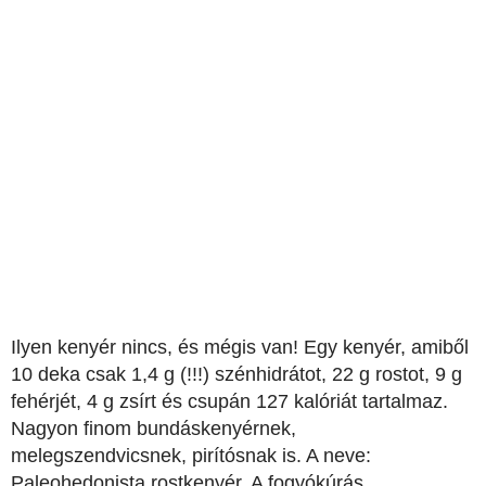
Ilyen kenyér nincs, és mégis van! Egy kenyér, amiből
10 deka csak 1,4 g (!!!) szénhidrátot, 22 g rostot, 9 g
fehérjét, 4 g zsírt és csupán 127 kalóriát tartalmaz.
Nagyon finom bundáskenyérnek,
melegszendvicsnek, pirítósnak is. A neve:
Paleohedonista rostkenyér. A fogyókúrás