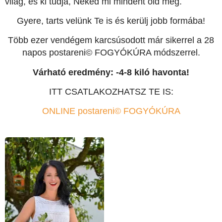
világ, és ki tudja, Neked mi mindent old meg.
Gyere, tarts velünk Te is és kerülj jobb formába!
Több ezer vendégem karcsúsodott már sikerrel a 28
napos postareni© FOGYÓKÚRA módszerrel.
Várható eredmény: -4-8 kiló havonta!
ITT CSATLAKOZHATSZ TE IS:
ONLINE postareni© FOGYÓKÚRA