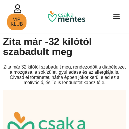
VIP
KLUB
Zita már -32 kilótól
szabadult meg
Zita már 32 kilótól szabadult meg, rendeződött a diabétesze,
a mozgása, a sokízületi gyulladása és az allergiája is.
Olvasd el történetét, hátha éppen jókor kerül eléd ez a
motiváció, és Te is lendületet kapsz tőle.