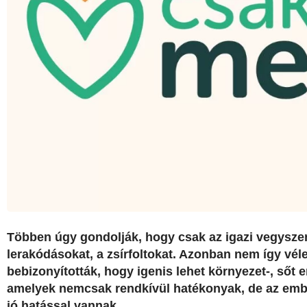
Többen úgy gondolják, hogy csak az igazi vegyszere
lerakódásokat, a zsírfoltokat. Azonban nem így vél
bebizonyították, hogy igenis lehet környezet-, sőt e
amelyek nemcsak rendkívül hatékonyak, de az embe
jó hatással vannak.