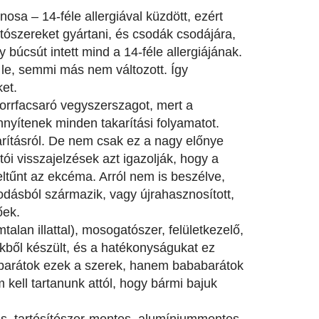
nosa – 14-féle allergiával küzdött, ezért
títószereket gyártani, és csodák csodájára,
gy búcsút intett mind a 14-féle allergiájának.
ék le, semmi más nem változott. Így
ket.
, orrfacsaró vegyszerszagot, mert a
nyítenek minden takarítási folyamatot.
arításról. De nem csak ez a nagy előnye
i visszajelzések azt igazolják, hogy a
ltűnt az ekcéma.
Arról nem is beszélve,
odásból származik, vagy újrahasznosított,
őek.
talan illattal), mosogatószer, felületkezelő,
ből készült, és a hatékonyságukat ez
barátok ezek a szerek, hanem bababarátok
 kell tartanunk attól, hogy bármi bajuk