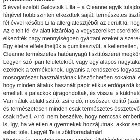
5 évvel ezelőtt Galovtsik Lilla – a Cleanne egyik tulajdo
férjével hobbiszinten elkezdtek saját, természetes tisz
fél évvel később Lilla allergiatesztjéből az derült ki, ho
Az eltelt fél év alatt kizárólag a vegyszereiket cserélt
elkezdték nagy mennyiségben gyártani ezeket a szere
Egy életre elfelejthetjük a gumikesztyűt, a kellemetlen
Cleanne természetes hatóanyagú tisztítószerei megkön
Legyen szó ipari felületekről, vagy egy alapos nagytak
ezeknek a termékeknek, ugyanis a rendszeres fogyasztó
mosogatószer használatának köszönhetően sokaknál e
hogy minden általuk használt papír etikus erdőgazdálk
emellett a palackok újragondoltak, és vissza is küldhet
Van náluk ablaktisztító, zsíroldó, mosószer, öblítő (szám
és természetesen minden csak természetes összetevők
csak növeli. Arról nem beszélve, hogy nemcsak ember
is, így, ha véletlen a gyermekek hozzájutnak, akkor sem
eshet tőle. Legyél Te is zöldforradalmár!