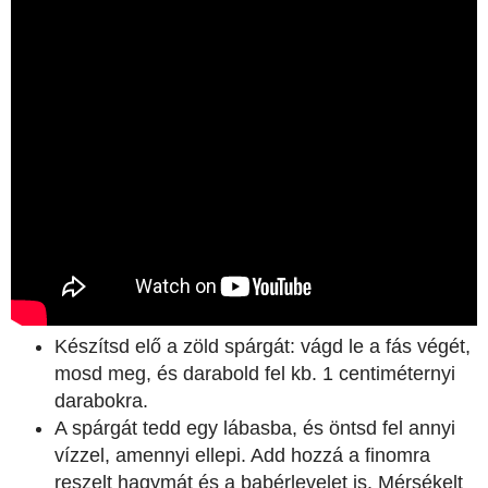
Készítsd elő a zöld spárgát: vágd le a fás végét,
mosd meg, és darabold fel kb. 1 centiméternyi
darabokra.
A spárgát tedd egy lábasba, és öntsd fel annyi
vízzel, amennyi ellepi. Add hozzá a finomra
reszelt hagymát és a babérlevelet is. Mérsékelt