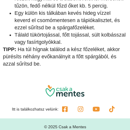
tűzön, fedő nélkül főzd őket kb. 5 percig.
Egy külön kis tálkában kevés hideg vízzel
keverd el csomómentesen a tápiókalisztet, és
ezzel sűrítsd be a spárgafőzeléket.
Tálald tükörtojással, főtt tojással, sült kolbásszal
vagy fasírtgolyókkal.
TIPP:
Ha túl hígnak találod a kész főzeléket, akkor
pürésíts néhány evőkanálnyit a főtt spárgából, és
azzal sűrítsd be.
Itt is találkozhatsz velünk:
© 2025 Csak a Mentes