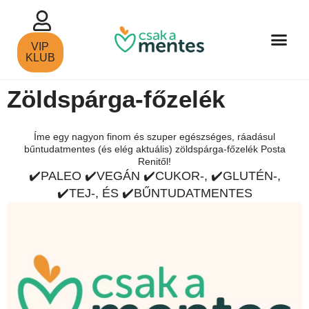
VIP
KLUB
Zöldspárga-főzelék
Íme egy nagyon finom és szuper egészséges, ráadásul
bűntudatmentes (és elég aktuális) zöldspárga-főzelék Posta
Renitől!
✔️
PALEO
✔️
VEGÁN
✔️
CUKOR-,
✔️
GLUTÉN-,
✔️
TEJ-, ÉS
✔️
BŰNTUDATMENTES