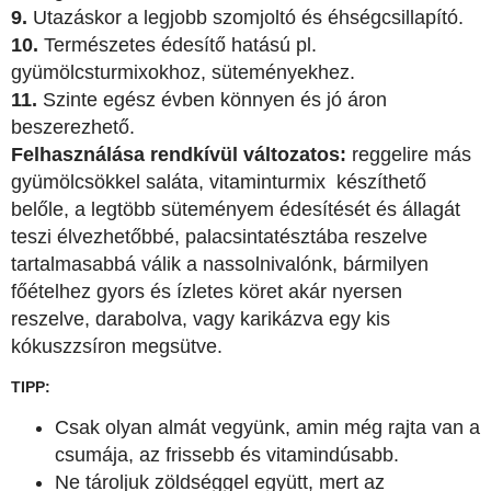
9.
Utazáskor a legjobb szomjoltó és éhségcsillapító.
10.
Természetes édesítő hatású pl.
gyümölcsturmixokhoz, süteményekhez.
11.
Szinte egész évben könnyen és jó áron
beszerezhető.
Felhasználása rendkívül változatos:
reggelire más
gyümölcsökkel saláta, vitaminturmix készíthető
belőle, a legtöbb süteményem édesítését és állagát
teszi élvezhetőbbé, palacsintatésztába reszelve
tartalmasabbá válik a nassolnivalónk, bármilyen
főételhez gyors és ízletes köret akár nyersen
reszelve, darabolva, vagy karikázva egy kis
kókuszzsíron megsütve.
TIPP:
Csak olyan almát vegyünk, amin még rajta van a
csumája, az frissebb és vitamindúsabb.
Ne tároljuk zöldséggel együtt, mert az