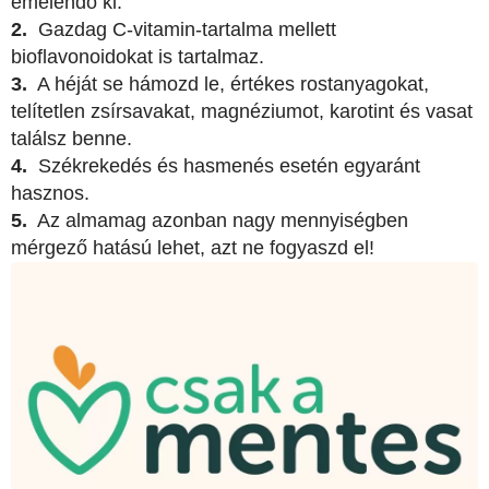
emelendő ki.
2.
Gazdag C-vitamin-tartalma mellett
bioflavonoidokat is tartalmaz.
3.
A héját se hámozd le, értékes rostanyagokat,
telítetlen zsírsavakat, magnéziumot, karotint és vasat
találsz benne.
4.
Székrekedés és hasmenés esetén egyaránt
hasznos.
5.
Az almamag azonban nagy mennyiségben
mérgező hatású lehet, azt ne fogyaszd el!