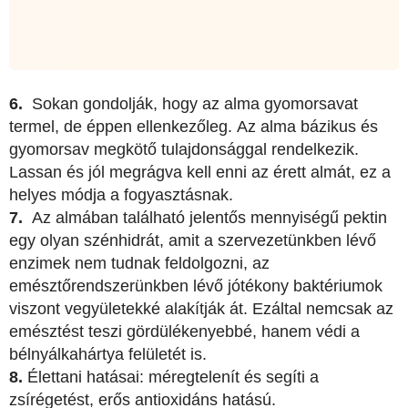
6.
Sokan gondolják, hogy az alma gyomorsavat
termel, de éppen ellenkezőleg. Az alma bázikus és
gyomorsav megkötő tulajdonsággal rendelkezik.
Lassan és jól megrágva kell enni az érett almát, ez a
helyes módja a fogyasztásnak.
7.
Az almában található jelentős mennyiségű pektin
egy olyan szénhidrát, amit a szervezetünkben lévő
enzimek nem tudnak feldolgozni, az
emésztőrendszerünkben lévő jótékony baktériumok
viszont vegyületekké alakítják át. Ezáltal nemcsak az
emésztést teszi gördülékenyebbé, hanem védi a
bélnyálkahártya felületét is.
8.
Élettani hatásai: méregtelenít és segíti a
zsírégetést, erős antioxidáns hatású.