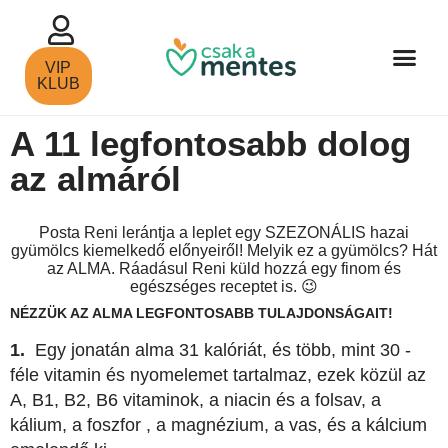
VIP
KLUB
A 11 legfontosabb dolog
az almáról
Posta Reni lerántja a leplet egy SZEZONÁLIS hazai
gyümölcs kiemelkedő előnyeiről! Melyik ez a gyümölcs? Hát
az ALMA. Ráadásul Reni küld hozzá egy finom és
egészséges receptet is. 😉
NÉZZÜK AZ ALMA LEGFONTOSABB TULAJDONSÁGAIT!
1.
Egy jonatán alma 31 kalóriát, és több, mint 30 -
féle vitamin és nyomelemet tartalmaz, ezek közül az
A, B1, B2, B6 vitaminok, a niacin és a folsav, a
kálium, a foszfor , a magnézium, a vas, és a kálcium