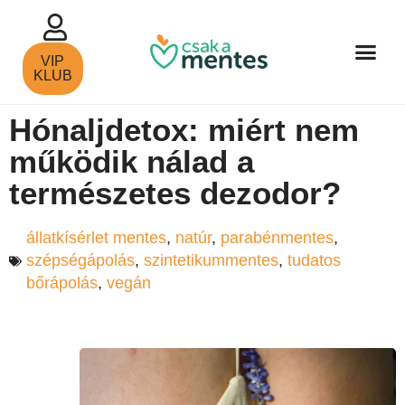
VIP
KLUB
Hónaljdetox: miért nem
működik nálad a
természetes dezodor?
állatkísérlet mentes
,
natúr
,
parabénmentes
,
szépségápolás
,
szintetikummentes
,
tudatos
bőrápolás
,
vegán