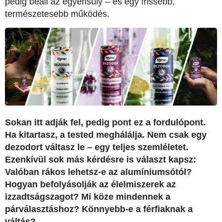
pedig beáll az egyensúly – és egy frissebb,
természetesebb működés.
Sokan itt adják fel, pedig pont ez a fordulópont.
Ha kitartasz, a tested meghálálja. Nem csak egy
dezodort váltasz le – egy teljes szemléletet.
Ezenkívül sok más kérdésre is választ kapsz:
Valóban rákos lehetsz-e az alumíniumsótól?
Hogyan befolyásolják az élelmiszerek az
izzadtságszagot? Mi köze mindennek a
párválasztáshoz? Könnyebb-e a férfiaknak a
váltás?