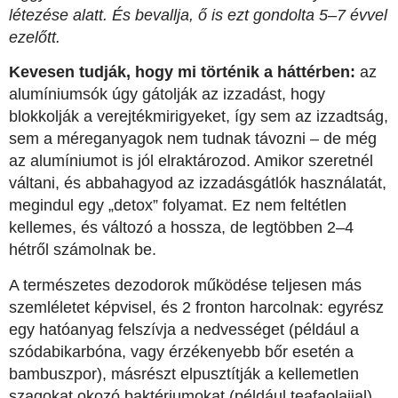
létezése alatt. És bevallja, ő is ezt gondolta 5–7 évvel
ezelőtt.
Kevesen tudják, hogy mi történik a háttérben:
az
alumíniumsók úgy gátolják az izzadást, hogy
blokkolják a verejtékmirigyeket, így sem az izzadtság,
sem a méreganyagok nem tudnak távozni – de még
az alumíniumot is jól elraktározod. Amikor szeretnél
váltani, és abbahagyod az izzadásgátlók használatát,
megindul egy „detox” folyamat. Ez nem feltétlen
kellemes, és változó a hossza, de legtöbben 2–4
hétről számolnak be.
A természetes dezodorok működése teljesen más
szemléletet képvisel, és 2 fronton harcolnak: egyrész
egy hatóanyag felszívja a nedvességet (például a
szódabikarbóna, vagy érzékenyebb bőr esetén a
bambuszpor), másrészt elpusztítják a kellemetlen
szagokat okozó baktériumokat (például teafaolajjal).