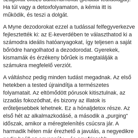
Ha túl vagy a detoxfolyamaton, a kémia itt is
működik, és teszi a dolgát.
A Myne dezodorokat ezzel a tudással felfegyverkezve
fejlesztették ki: az E-keverdében te választhatod ki a
számodra ideális hatóanyagokat, így teljesen a saját
bőrödre hangolhatod a dezodorodat. Gyerekek,
kismamák és érzékeny bőrűek is megtalálják a
számukra megfelelő verziót.
A váltáshoz pedig minden tudást megadnak. Az első
hetekben a tested újraindítja a természetes
folyamatait. Az eltömődött pórusok kitisztulnak, az
izzadás fokozódhat, és bizony az illatok is
erőteljesebbek lehetnek. Ez a hónaljdetox része. Az
első hét az alkalmazkodásé, a második a „purging”
időszak, amikor a méregtelenítés csúcsra jár. A
harmadik héten már érezhető a javulás, a negyedikre