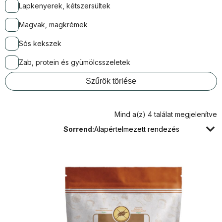
Lapkenyerek, kétszersültek
Magvak, magkrémek
Sós kekszek
Zab, protein és gyümölcsszeletek
Mind a(z) 4 találat megjelenítve
Sorrend