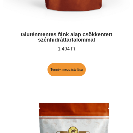
Gluténmentes fánk alap csökkentett
szénhidráttartalommal
1 494
Ft
Termék megvásárlása