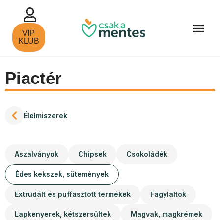
VIP
KLUB
Piactér
Élelmiszerek
Aszalványok
Chipsek
Csokoládék
Édes kekszek, sütemények
Extrudált és puffasztott termékek
Fagylaltok
Lapkenyerek, kétszersültek
Magvak, magkrémek