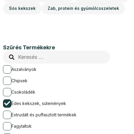
Sós kekszek
Zab, protein és gyümölcsszeletek
Szűrés Termékekre
Aszalványok
Chipsek
Csokoládék
Édes kekszek, sütemények
Extrudált és puffasztott termékek
Fagylaltok