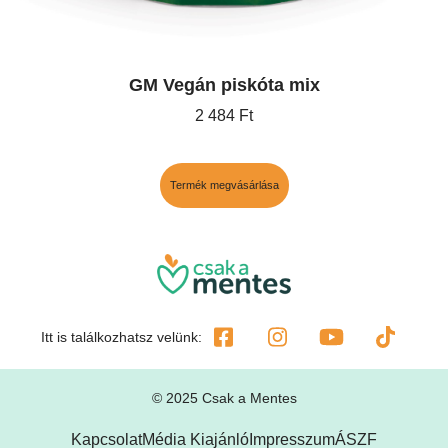
GM Vegán piskóta mix
2 484
Ft
Termék megvásárlása
Itt is találkozhatsz velünk:
© 2025 Csak a Mentes
Kapcsolat
Média Kiajánló
Impresszum
ÁSZF