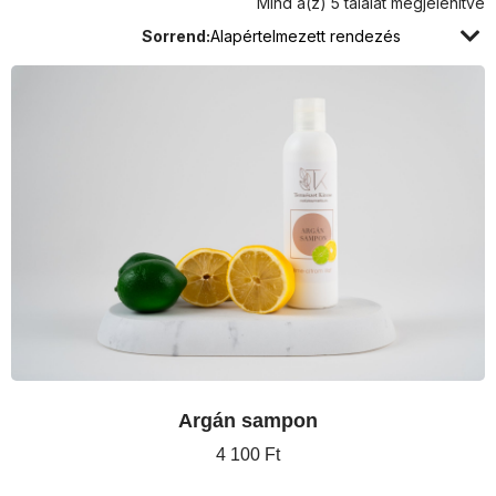
Mind a(z) 5 találat megjelenítve
Sorrend
Argán sampon
4 100
Ft