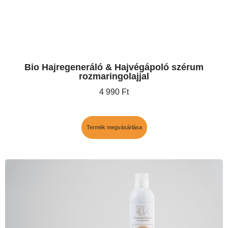
Bio Hajregeneráló & Hajvégápoló szérum
rozmaringolajjal
4 990
Ft
Termék megvásárlása