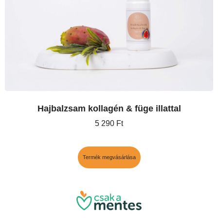
Hajbalzsam kollagén & füge illattal
5 290
Ft
Termék megvásárlása