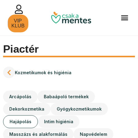
VIP
KLUB
Piactér
Kozmetikumok és higiénia
Arcápolás
Babaápoló termékek
Dekorkozmetika
Gyógykozmetikumok
Hajápolás
Intim higiénia
Masszázs és alakformálás
Napvédelem