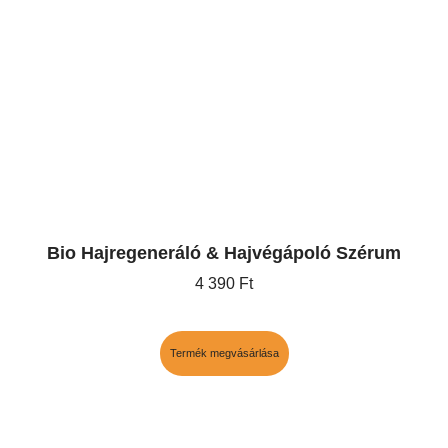
Bio Hajregeneráló & Hajvégápoló Szérum
4 390
Ft
Termék megvásárlása