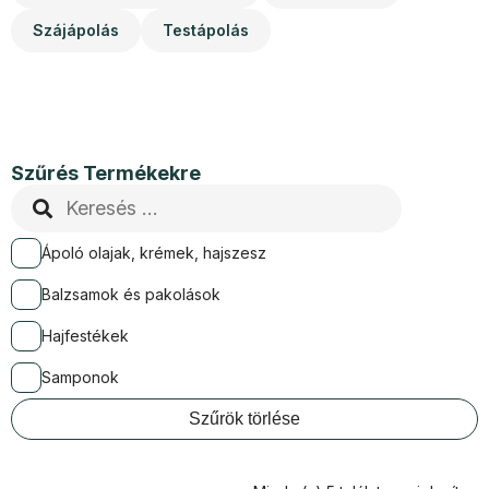
Szájápolás
Testápolás
Szűrés Termékekre
Ápoló olajak, krémek, hajszesz
Balzsamok és pakolások
Hajfestékek
Samponok