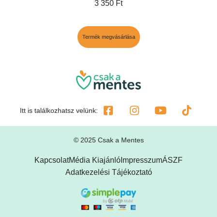
3 350
Ft
Termék megvásárlása
Itt is találkozhatsz velünk:
© 2025 Csak a Mentes
Kapcsolat
Média Kiajánló
Impresszum
ÁSZF
Adatkezelési Tájékoztató