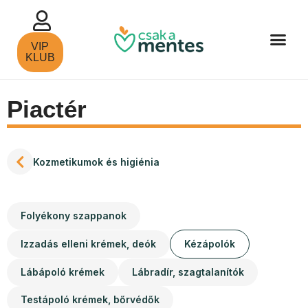
VIP
KLUB
Piactér
Kozmetikumok és higiénia
Folyékony szappanok
Izzadás elleni krémek, deók
Kézápolók
Lábápoló krémek
Lábradír, szagtalanítók
Testápoló krémek, bőrvédők