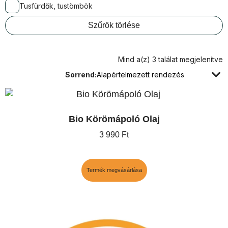
Tusfürdők, tustömbök
Mind a(z) 3 találat megjelenítve
Sorrend
Bio Körömápoló Olaj
3 990
Ft
Termék megvásárlása