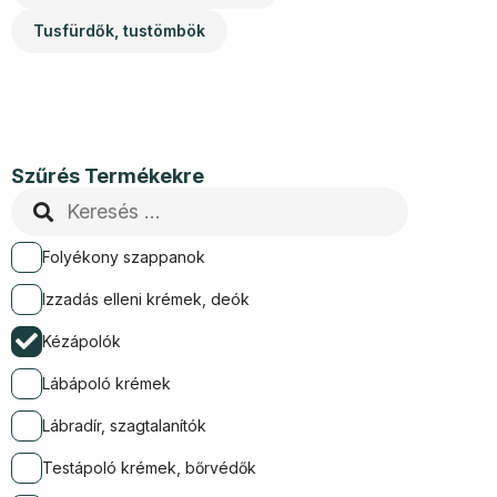
Tusfürdők, tustömbök
Szűrés Termékekre
Folyékony szappanok
Izzadás elleni krémek, deók
Kézápolók
Lábápoló krémek
Lábradír, szagtalanítók
Testápoló krémek, bőrvédők