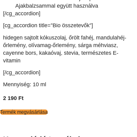
Ajakbalzsammal együtt használva
[/cg_accordion]
[cg_accordion title=”Bio összetevők”]
hidegen sajtolt kókuszolaj, őrölt fahéj, mandulahéj-
őrlemény, olívamag-őrlemény, sárga méhviasz,
cayenne bors, kakaóvaj, stevia, természetes E-
vitamin
[/cg_accordion]
Mennyiség: 10 ml
2 190
Ft
Termék megvásárlása