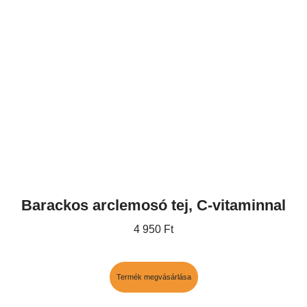
Barackos arclemosó tej, C-vitaminnal
4 950
Ft
Termék megvásárlása