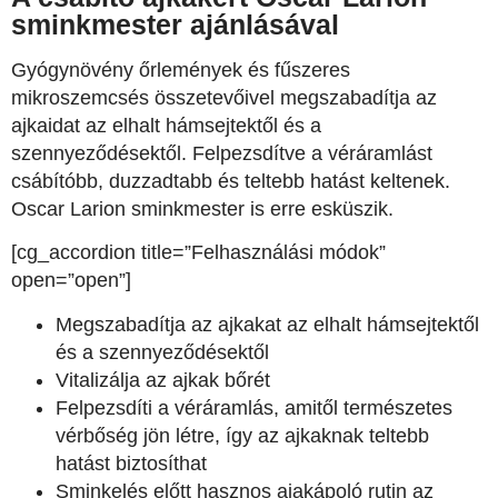
sminkmester ajánlásával
Gyógynövény őrlemények és fűszeres
mikroszemcsés összetevőivel megszabadítja az
ajkaidat az elhalt hámsejtektől és a
szennyeződésektől. Felpezsdítve a véráramlást
csábítóbb, duzzadtabb és teltebb hatást keltenek.
Oscar Larion sminkmester is erre esküszik.
[cg_accordion title=”Felhasználási módok”
open=”open”]
Megszabadítja az ajkakat az elhalt hámsejtektől
és a szennyeződésektől
Vitalizálja az ajkak bőrét
Felpezsdíti a véráramlás, amitől természetes
vérbőség jön létre, így az ajkaknak teltebb
hatást biztosíthat
Sminkelés előtt hasznos ajakápoló rutin az