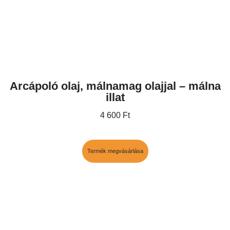
Arcápoló olaj, málnamag olajjal – málna
illat
4 600
Ft
Termék megvásárlása