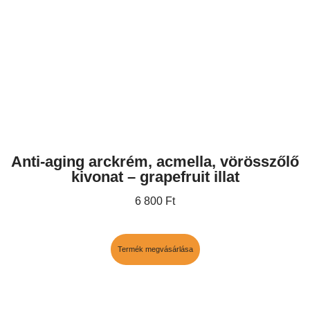
Anti-aging arckrém, acmella, vörösszőlő
kivonat – grapefruit illat
6 800
Ft
Termék megvásárlása