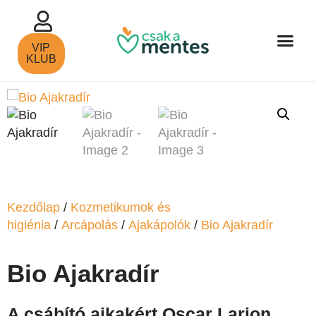
VIP
KLUB
Kezdőlap
/
Kozmetikumok és
higiénia
/
Arcápolás
/
Ajakápolók
/
Bio Ajakradír
Bio Ajakradír
A csábító ajkakért Oscar Larion