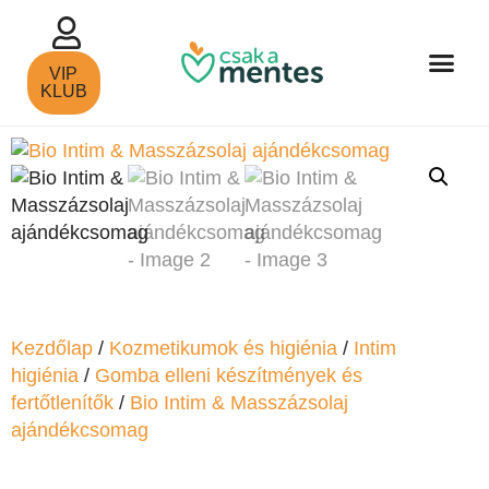
VIP
KLUB
Kezdőlap
/
Kozmetikumok és higiénia
/
Intim
higiénia
/
Gomba elleni készítmények és
fertőtlenítők
/
Bio Intim & Masszázsolaj
ajándékcsomag