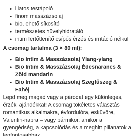
illatos testápoló
finom masszázsolaj
bio, ehető síkosító
természetes hüvelyhidratáló
intim fertőtlenítő csípős érzés és irritáció nélkül
A csomag tartalma (3 × 80 ml):
Bio Intim & Masszázsolaj Ylang-ylang
Bio Intim & Masszázsolaj Édesnarancs &
Zöld mandarin
Bio Intim & Masszázsolaj Szegfűszeg &
Fahéj
Lepd meg magad vagy a párodat egy különleges,
érzéki ajándékkal! A csomag tökéletes választás
romantikus alkalmakra, évfordulóra, esküvőre,
Valentin-napra – vagy bármikor, amikor a
gyengédség, a kapcsolódás és a meghitt pillanatok a
legfontosabbak.