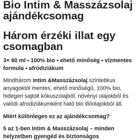
Bio Intim & Masszázsolaj
ajándékcsomag
Három érzéki illat egy
csomagban
3× 80 ml • 100% bio • ehető minőség • vízmentes
formula • afrodiziákum
Mindhárom
Intim &Masszázsolaj
szintetikus
anyagoktól mentes, ehető minőségű, 100% bio,
hidegen sajtolt kókuszolajból, növényi olajokból és
valódi afrodiziákumként ható bio illóolajokból áll.
Miért különleges ez az ajándékcsomag?
5 az 1-ben Intim & Masszázsolaj – minden
helyzetben gyengéd és biztonságos