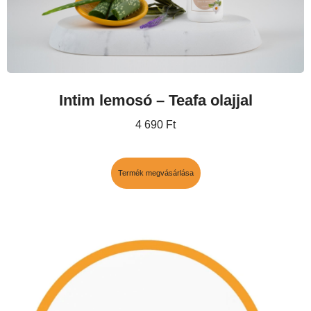
Intim lemosó – Teafa olajjal
4 690
Ft
Termék megvásárlása