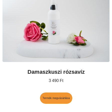
Damaszkuszi rózsavíz
3 490
Ft
Termék megvásárlása