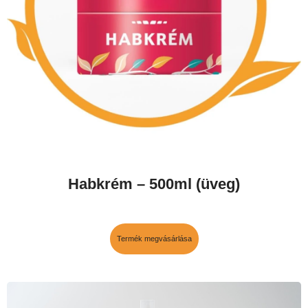
Habkrém – 500ml (üveg)
Termék megvásárlása