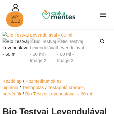
VIP
KLUB
Kezdőlap
/
Kozmetikumok és
higiénia
/
Testápolás
/
Testápoló krémek,
bőrvédők
/
Bio Testvaj Levendulával – 60 ml
Bio Testvaj Levendulával