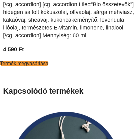
[/cg_accordion] [cg_accordion title=”Bio összetevők”]
hidegen sajtolt kókuszolaj, olívaolaj, sárga méhviasz,
kakaóvaj, sheavaj, kukoricakeményítő, levendula
illóolaj, természetes E-vitamin, limonene, linalool
[/cg_accordion] Mennyiség: 60 ml
4 590
Ft
Termék megvásárlása
Kapcsolódó termékek