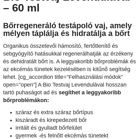
– 60 ml
Bőrregeneráló testápoló vaj, amely
mélyen táplálja és hidratálja a bőrt
Organikus összetevői hámosító, fertőtlenítő és
sebgyógyító hatásukkal regenerálhatják az érzékeny
és dehidratált bőrt is. A leggyakoribb bőrproblémák és
az ekcémás tünetek kezelésében is kitűnő segítség
lehet. [cg_accordion title=”Felhasználási módok”
open=”open”] A Bio Testvaj Levendulával hosszan
tartó puhaságot ad és
segíthet a leggyakoribb
bőrproblémákon:
száraz és extra száraz bőrtípus
kiszáradt és kirepedezett bőr
irritált és gyulladt bőrfelület
gyermek -és felnőtt ekcémás tünetekt