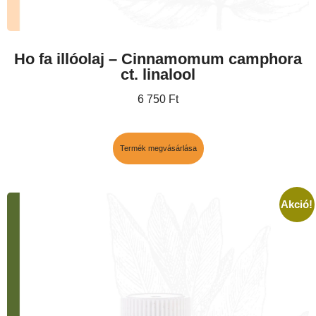
Ho fa illóolaj – Cinnamomum camphora
ct. linalool
6 750
Ft
Termék megvásárlása
Akció!