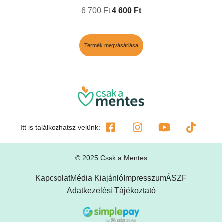
6 700
Ft
4 600
Ft
Termék megvásárlása
Itt is találkozhatsz velünk:
© 2025 Csak a Mentes
Kapcsolat
Média Kiajánló
Impresszum
ÁSZF
Adatkezelési Tájékoztató