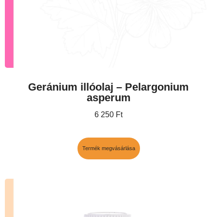
Geránium illóolaj – Pelargonium
asperum
6 250
Ft
Termék megvásárlása