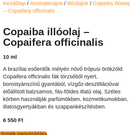
Kezdőlap
/
Aromaterápia
/
Illóolajok
/
Copaiba illóolaj
– Copaifera officinalis
Copaiba illóolaj –
Copaifera officinalis
10 ml
A brazíliai esőerdők mélyén növő trópusi örökzöld
Copaifera officinalis fák törzséből nyert,
borostyánszínű gyantából, vízgőz-desztillációval
előállított balzsamos, fás-földes illatú olaj. Széles
körben használják parfümökben, kozmetikumokban,
illatosgyertyákban és szappankészítésben.
6 550
Ft
Termék megvásárlása