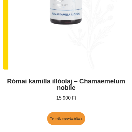
Római kamilla illóolaj – Chamaemelum
nobile
15 900
Ft
Termék megvásárlása