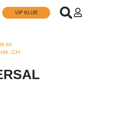
VIP KLUB
ek és
erék -CH
VERSAL