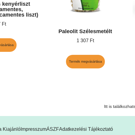
kenyérliszt
jamentes,
camentes liszt)
7
Ft
Paleolit Szélesmetélt
1 307
Ft
ásárlása
Termék megvásárlása
Itt is találkozha
 Kiajánló
Impresszum
ÁSZF
Adatkezelési Tájékoztató