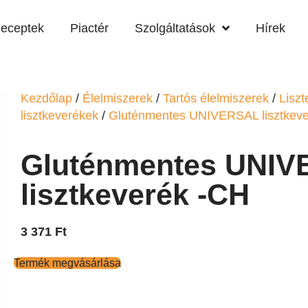
eceptek
Piactér
Szolgáltatások
Hírek
Kezdőlap
/
Élelmiszerek
/
Tartós élelmiszerek
/
Liszt
lisztkeverékek
/
Gluténmentes UNIVERSAL lisztkev
Gluténmentes UNI
lisztkeverék -CH
3 371
Ft
Termék megvásárlása