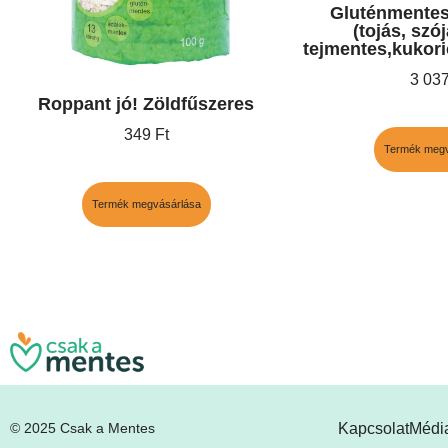
Gluténmentes 
(tojás, szó
tejmentes,kukori
3 03
Roppant jó! Zöldfűszeres
349
Ft
Termék megv
Termék megvásárlása
Kapcsolat
Média
© 2025 Csak a Mentes