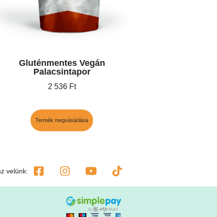
Gluténmentes Vegán
Palacsintapor
2 536
Ft
Termék megvásárlása
tsz velünk: