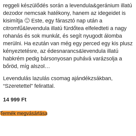
reggeli készülődés során a levendula&geránium illatú
dezodor nemcsak hatékony, hanem az idegeidet is
kisimítja 🙂 Este, egy fárasztó nap után a
citromfű&levendula illatú fürdőtea elfeledteti a nagy
rohanás és sok munkát, és segít nyugodt álomba
merülni. Ha ezután van még egy perced egy kis plusz
kényeztetésre, az édesnarancs&levendula illatú
habkrém pedig bársonyosan puhává varázsolja a
bőröd, míg alszol…
Levendulás lazulás csomag ajándékzsákban,
“Szeretettel” felirattal.
14 999
Ft
Termék megvásárlása