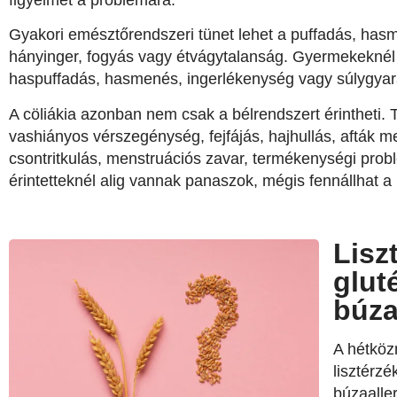
Gyakori emésztőrendszeri tünet lehet a puffadás, has
hányinger, fogyás vagy étvágytalanság. Gyermekeknél
haspuffadás, hasmenés, ingerlékenység vagy súlygyar
A cöliákia azonban nem csak a bélrendszert érintheti. T
vashiányos vérszegénység, fejfájás, hajhullás, afták
csontritkulás, menstruációs zavar, termékenységi pro
érintetteknél alig vannak panaszok, mégis fennállhat a
Lisz
glut
búza
A hétköz
lisztérz
búzaalle