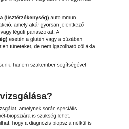
ia (lisztérzékenység)
autoimmun
akció, amely akár gyorsan jelentkező
 vagy légúti panaszokat. A
ég)
esetén a glutén vagy a búzában
len tüneteket, de nem igazolható cöliákia
assunk, hanem szakember segítségével
ivizsgálása?
izsgálat, amelynek során speciális
l-biopsziára is szükség lehet.
hat, hogy a diagnózis biopszia nélkül is