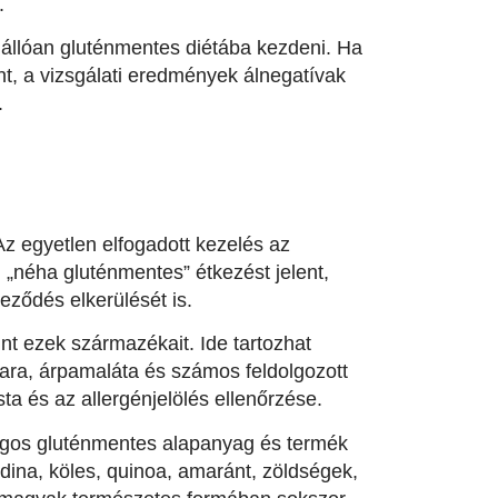
.
nállóan gluténmentes diétába kezdeni. Ha
t, a vizsgálati eredmények álnegatívak
.
z egyetlen elfogadott kezelés az
 „néha gluténmentes” étkezést jelent,
eződés elkerülését is.
mint ezek származékait. Ide tartozhat
ara, árpamaláta és számos feldolgozott
sta és az allergénjelölés ellenőrzése.
ságos gluténmentes alapanyag és termék
jdina, köles, quinoa, amaránt, zöldségek,