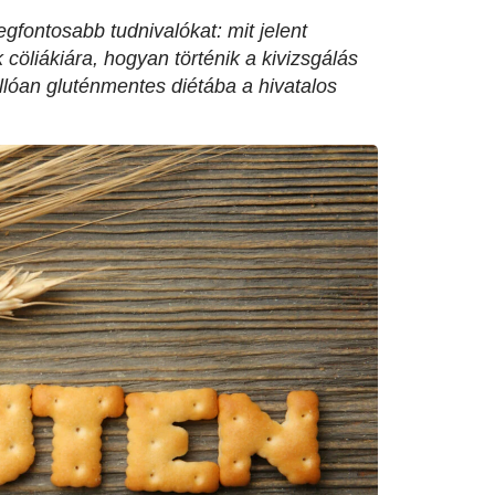
gfontosabb tudnivalókat: mit jelent
cöliákiára, hogyan történik a kivizsgálás
állóan gluténmentes diétába a hivatalos