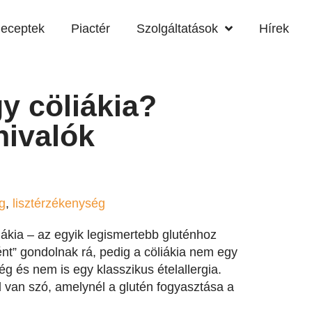
eceptek
Piactér
Szolgáltatások
Hírek
y cöliákia?
nivalók
g
,
lisztérzékenység
liákia – az egyik legismertebb gluténhoz
t” gondolnak rá, pedig a cöliákia nem egy
g és nem is egy klasszikus ételallergia.
 van szó, amelynél a glutén fogyasztása a