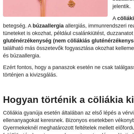
jelentik.
A
cöliák
betegség. A
búzaallergia
allergiás, immunrendszeri re
tüneteket is okozhat, például csalánkiütést, duzzanatot
gluténérzékenység (nem cöliákiás gluténérzékenys
található más összetevők fogyasztása okozhat kellemet
és búzaallergia.
Ezért fontos, hogy a panaszok esetén ne csak találg
történjen a kivizsgálás.
Hogyan történik a cöliákia k
Cöliákia gyanúja esetén általában az első lépés a vérv
ellenanyagokat keresnek. Bizonyos esetekben vékonybé
Gyermekeknél meghatározott feltételek mellett előfordul