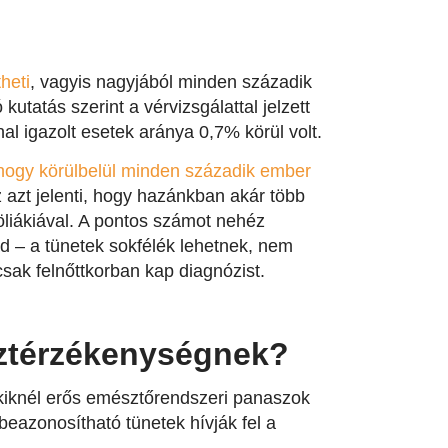
heti
, vagyis nagyjából minden századik
utatás szerint a vérvizsgálattal jelzett
al igazolt esetek aránya 0,7% körül volt.
 hogy körülbelül minden századik ember
 azt jelenti, hogy hazánkban akár több
öliákiával. A pontos számot nehéz
d – a tünetek sokfélék lehetnek, nem
csak felnőttkorban kap diagnózist.
isztérzékenységnek?
akiknél erős emésztőrendszeri panaszok
eazonosítható tünetek hívják fel a