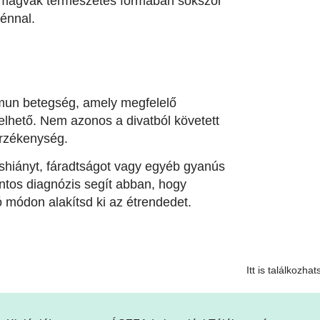
s magvak természetes formában sokszor
énnal.
mmun betegség, amely megfelelő
elhető. Nem azonos a divatból követett
érzékenység.
ashiányt, fáradtságot vagy egyéb gyanús
ontos diagnózis segít abban, hogy
 módon alakítsd ki az étrendedet.
Itt is találkozha