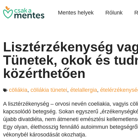
Mentes helyek
Rólunk
R
Lisztérzékenység vag
Tünetek, okok és tud
közérthetően
cöliákia
,
cöliákia tünetei
,
ételallergia
,
ételérzékenysé
A lisztérzékenység – orvosi nevén coeliakia, vagyis cö
kapcsolódó betegség. Sokan egyszerű „érzékenységkén
újabb divatdiéta, nem átmeneti emésztési kellemetlensé
Egy olyan, élethosszig fennálló autoimmun betegségről
vékonybél károsodását okozhatja.