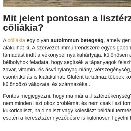
Mit jelent pontosan a liszt
cöliákia?
A
cöliákia
egy olyan
autoimmun betegség
, amely gen
alakulhat ki. A szervezet immunrendszere egyes gabonaf
támadást indít a vékonybél nyálkahártyája, különösen a
bélbolyhok feladata, hogy segítsék a tápanyagok felszí
zavar, vitamin- és ásványianyag-hiány, vérszegénység
csontritkulás is kialakulhat. Glutént tartalmaz többek k
különböző változatai és származékai.
Fontos megjegyezni, hogy ma már a „lisztérzékenység”
nem minden liszt okoz problémát és nem csak liszt formáj
kukoricaliszt, hajdinaliszt vagy kölesliszt például term
esetén a keresztszennyeződésre is különösen figyelni k