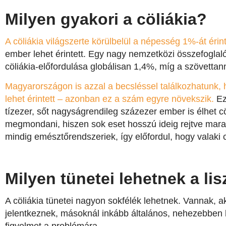
Milyen gyakori a cöliákia?
A cöliákia világszerte körülbelül a népesség 1%-át érint
ember lehet érintett. Egy nagy nemzetközi összefoglaló k
cöliákia-előfordulása globálisan 1,4%, míg a szövettann
Magyarországon is azzal a becsléssel találkozhatunk,
lehet érintett – azonban ez a szám egyre növekszik.
Ez
tízezer, sőt nagyságrendileg százezer ember is élhet c
megmondani, hiszen sok eset hosszú ideig rejtve mara
mindig emésztőrendszeriek, így előfordul, hogy valaki 
Milyen tünetei lehetnek a l
A cöliákia tünetei nagyon sokfélék lehetnek. Vannak, 
jelentkeznek, másoknál inkább általános, nehezebben b
figyelmet a problémára.