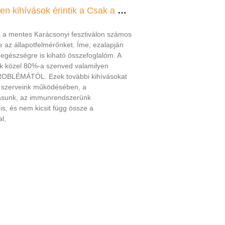
Körkép: Milyen kihívások érintik a Csak a Mentes látogatókat?
 a mentes Karácsonyi fesztiválon számos
te az állapotfelmérőnket. Íme, ezalapján
 egészségre is kiható összefoglalóm. A
k közel 80%-a szenved valamilyen
BLÉMÁTÓL. Ezek további kihívásokat
 szerveink működésében, a
ásunk, az immunrendszerünk
s, és nem kicsit függ össze a
l,