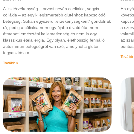
A lisztérzékenység – orvosi nevén coeliakia, vagyis
Ha nyár
cöliákia – az egyik legismertebb gluténhoz kapcsolódó
követk
betegség. Sokan egyszerű „érzékenységként” gondolnak
kapcsol
rá, pedig a cöliákia nem egy újabb divatdiéta, nem
a szer
átmeneti emésztési kellemetlenség és nem is egy
valami
klasszikus ételallergia. Egy olyan, élethosszig fennálló
az szám
autoimmun betegségről van szó, amelynél a glutén
pontos
fogyasztása a
Tovább 
Tovább »