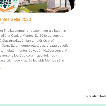
ntes Séfje 2023
.20.
n 5. alkalommal rendezték meg a világon is
lálló, a Csak a Mentes Év Séfje versenyt a
Gasztroakadémián amatőr és profi
riában. Ez a megmérettetés az ország egyetlen
, tej-, gluténmentes és vegán főzőversenye. A
sverseny legfőbb célja – azontúl, hogy
asztják, hogy ki az év legjobb Mentes séfje
»
Itt is találkozha