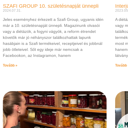
SZAFI GROUP 10. születésnapját ünnepli
Interj
2024.07.31.
2023.05
Jeles eseményhez érkezett a Szafi Group, ugyanis idén
A diétá
már a 10. születésnapját ünnepli. Magazinunk olvasói
vagy m
vagy a diétázók, a fogyni vágyók, a reform étrendet
találko
követők már jó néhányszor találkozhattak lapunk
terméke
hasábjain is a Szafi termékeivel, receptjeivel és jobbnál
most m
jobb ötleteivel. Sőt egy ideje már nemcsak a
hanem 
Facebookon, az Instagramon, hanem
látvány
Tovább »
Tovább 