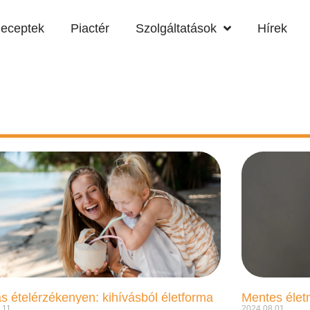
eceptek
Piactér
Szolgáltatások
Hírek
s ételérzékenyen: kihívásból életforma
.11.
2024.08.01.