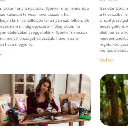
, akkor irány a nyaralás! Ilyenkor már mindenki a
Szinetár Dóra n
ező kalandot tervezi: hova utazzon, hol
a televízióból 
ódjon ki, mivel töltődjön fel a nyári szünetben. De
Unicef jószolgál
vezés nem mindig egyszerű – főleg akkor, ha
beszélgettünk v
lyen ételérzékenységgel élünk. Ilyenkor nemcsak
életmód és a kö
ít, melyik országot választjuk, hanem az is,
mindennapokban
an hová megyünk,
régóta környeze
mentes életmó
»
Tovább »