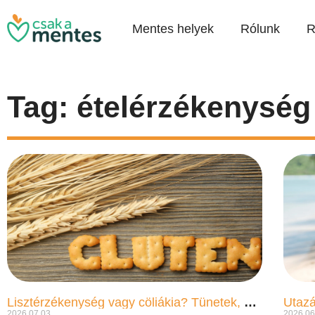
Mentes helyek
Rólunk
R
Tag: ételérzékenység
Lisztérzékenység vagy cöliákia? Tünetek, okok és tudnivalók közérthetően
Utazá
2026.07.03.
2026.06