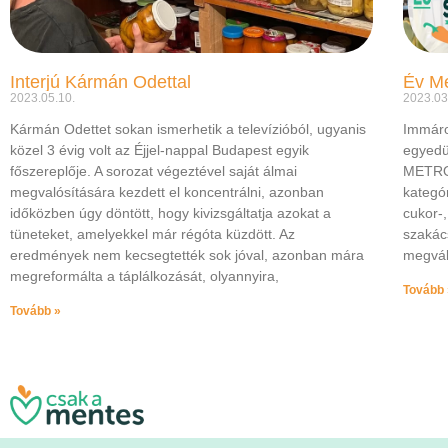
Interjú Kármán Odettal
Év Me
2023.05.10.
2023.03
Kármán Odettet sokan ismerhetik a televízióból, ugyanis
Immáro
közel 3 évig volt az Éjjel-nappal Budapest egyik
egyedü
főszereplője. A sorozat végeztével saját álmai
METRO 
megvalósítására kezdett el koncentrálni, azonban
kategó
időközben úgy döntött, hogy kivizsgáltatja azokat a
cukor-
tüneteket, amelyekkel már régóta küzdött. Az
szakác
eredmények nem kecsegtették sok jóval, azonban mára
megvál
megreformálta a táplálkozását, olyannyira,
Tovább 
Tovább »