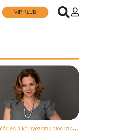
VIP KLUB
Mentes életmód és a környezettudatos szemlélet a mindennapokban – interjú Szinetár Dórával