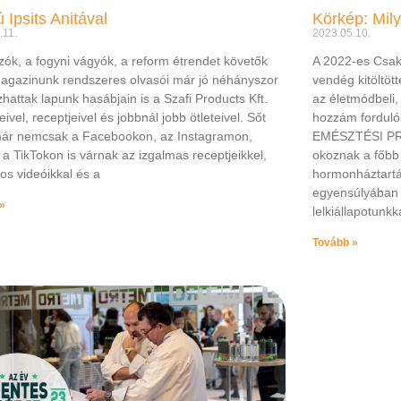
ú Ipsits Anitával
.11.
2023.05.10.
zók, a fogyni vágyók, a reform étrendet követők
A 2022-es Csak
agazinunk rendszeres olvasói már jó néhányszor
vendég kitöltöt
zhattak lapunk hasábjain is a Szafi Products Kft.
az életmódbeli,
ivel, receptjeivel és jobbnál jobb ötleteivel. Sőt
hozzám forduló
ár nemcsak a Facebookon, az Instagramon,
EMÉSZTÉSI PRO
a TikTokon is várnak az izgalmas receptjeikkel,
okoznak a főbb
os videóikkal és a
hormonháztart
egyensúlyában i
»
lelkiállapotunkka
Tovább »