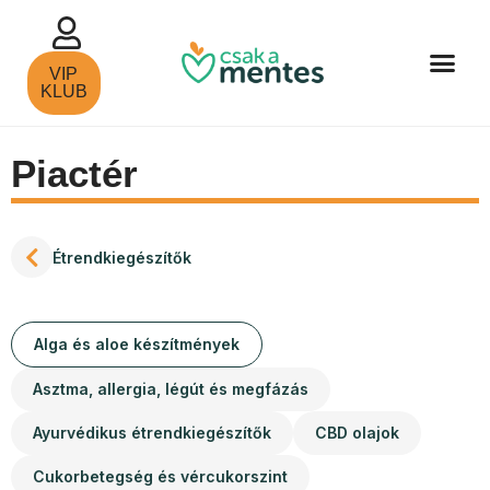
VIP
KLUB
Piactér
Étrendkiegészítők
Alga és aloe készítmények
Asztma, allergia, légút és megfázás
Ayurvédikus étrendkiegészítők
CBD olajok
Cukorbetegség és vércukorszint