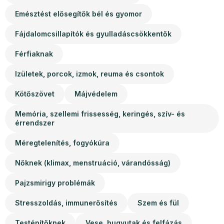
Emésztést elősegítők bél és gyomor
Fájdalomcsillapítók és gyulladáscsökkentők
Férfiaknak
Izületek, porcok, izmok, reuma és csontok
Kötőszövet
Májvédelem
Memória, szellemi frissesség, keringés, szív- és
érrendszer
Méregtelenítés, fogyókúra
Nőknek (klimax, menstruáció, várandósság)
Pajzsmirigy problémák
Stresszoldás, immunerősítés
Szem és fül
Testépítőknek
Vese, hugyutak és felfázás