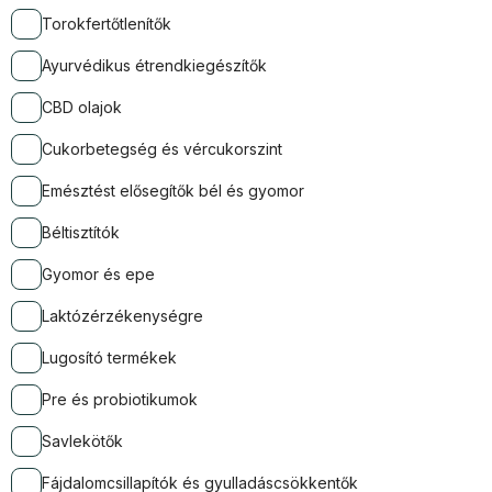
Torokfertőtlenítők
Ayurvédikus étrendkiegészítők
CBD olajok
Cukorbetegség és vércukorszint
Emésztést elősegítők bél és gyomor
Béltisztítók
Gyomor és epe
Laktózérzékenységre
Lugosító termékek
Pre és probiotikumok
Savlekötők
Fájdalomcsillapítók és gyulladáscsökkentők