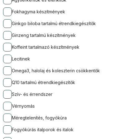
Fokhagyma készítmények
Ginkgo biloba tartalmú étrendkiegészítők
Ginzeng tartalmú készítmények
Koffeint tartalmazó készítmények
Lecitinek
Omega3, halolaj és koleszterin csökkentők
Q10 tartalmú étrendkiegészítők
Szív- és érrendszer
Vérnyomás
Méregtelenítés, fogyókúra
Fogyókúrás italporok és italok