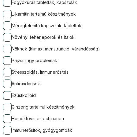
Fogyókúrás tabletták, kapszulák
L-karnitin tartalmú készítmények
Méregtelenítő kapszulák, tabletták
Növényi fehérjeporok és italok
Nőknek (klimax, menstruáció, várandósság)
Pajzsmirigy problémák
Stresszoldás, immunerősítés
Antioxidánsok
Ezüstkolloid
Ginzeng tartalmú készítmények
Homoktövis és echinacea
Immunerősítők, gyógygombák