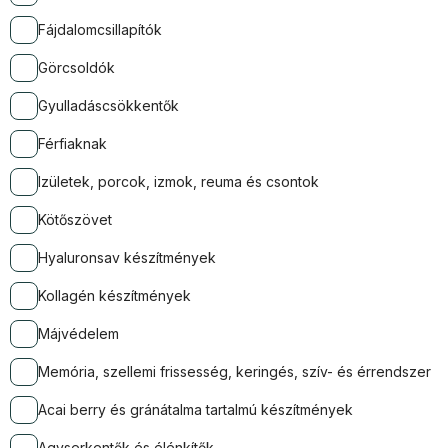
Fájdalomcsillapítók
Görcsoldók
Gyulladáscsökkentők
Férfiaknak
Izületek, porcok, izmok, reuma és csontok
Kötőszövet
Hyaluronsav készítmények
Kollagén készítmények
Májvédelem
Memória, szellemi frissesség, keringés, szív- és érrendszer
Acai berry és gránátalma tartalmú készítmények
Agyserkentők és élénkítők