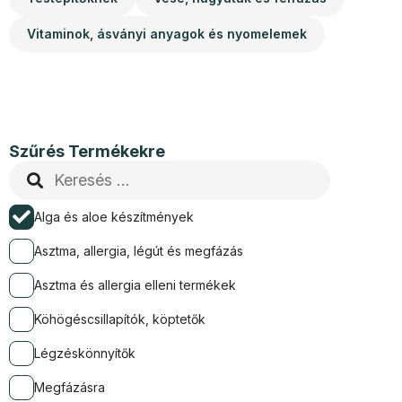
Vitaminok, ásványi anyagok és nyomelemek
Szűrés Termékekre
Alga és aloe készítmények
Asztma, allergia, légút és megfázás
Asztma és allergia elleni termékek
Köhögéscsillapítók, köptetők
Légzéskönnyítők
Megfázásra