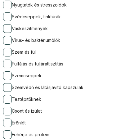
Nyugtatók és stresszoldók
Svédcseppek, tinktúrák
Vaskészítmények
Vírus- és baktériumölők
Szem és fül
Fülfájás és füljárattisztítás
Szemcseppek
Szemvédő és látásjavító kapszulák
Testépítőknek
Csont és izület
Erőnlét
Fehérje és protein