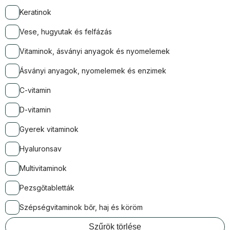
Keratinok
Vese, hugyutak és felfázás
Vitaminok, ásványi anyagok és nyomelemek
Ásványi anyagok, nyomelemek és enzimek
C-vitamin
D-vitamin
Gyerek vitaminok
Hyaluronsav
Multivitaminok
Pezsgőtabletták
Szépségvitaminok bőr, haj és köröm