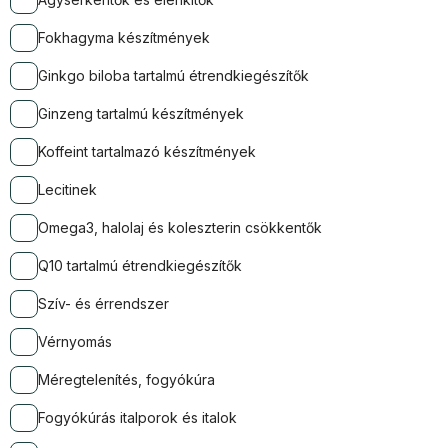
Fokhagyma készítmények
Ginkgo biloba tartalmú étrendkiegészítők
Ginzeng tartalmú készítmények
Koffeint tartalmazó készítmények
Lecitinek
Omega3, halolaj és koleszterin csökkentők
Q10 tartalmú étrendkiegészítők
Szív- és érrendszer
Vérnyomás
Méregtelenítés, fogyókúra
Fogyókúrás italporok és italok