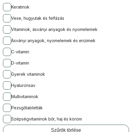
Keratinok
Vese, hugyutak és felfázás
Vitaminok, ásványi anyagok és nyomelemek
Ásványi anyagok, nyomelemek és enzimek
C-vitamin
D-vitamin
Gyerek vitaminok
Hyaluronsav
Multivitaminok
Pezsgőtabletták
Szépségvitaminok bőr, haj és köröm