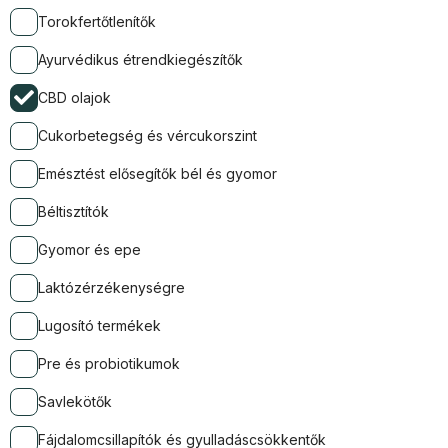
Torokfertőtlenítők
Ayurvédikus étrendkiegészítők
CBD olajok
Cukorbetegség és vércukorszint
Emésztést elősegítők bél és gyomor
Béltisztítók
Gyomor és epe
Laktózérzékenységre
Lugosító termékek
Pre és probiotikumok
Savlekötők
Fájdalomcsillapítók és gyulladáscsökkentők