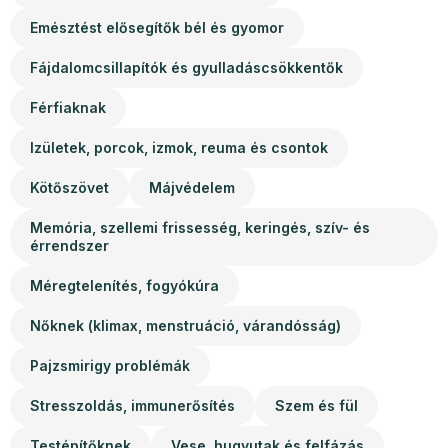
Emésztést elősegítők bél és gyomor
Fájdalomcsillapítók és gyulladáscsökkentők
Férfiaknak
Izületek, porcok, izmok, reuma és csontok
Kötőszövet
Májvédelem
Memória, szellemi frissesség, keringés, szív- és
érrendszer
Méregtelenítés, fogyókúra
Nőknek (klimax, menstruáció, várandósság)
Pajzsmirigy problémák
Stresszoldás, immunerősítés
Szem és fül
Testépítőknek
Vese, hugyutak és felfázás