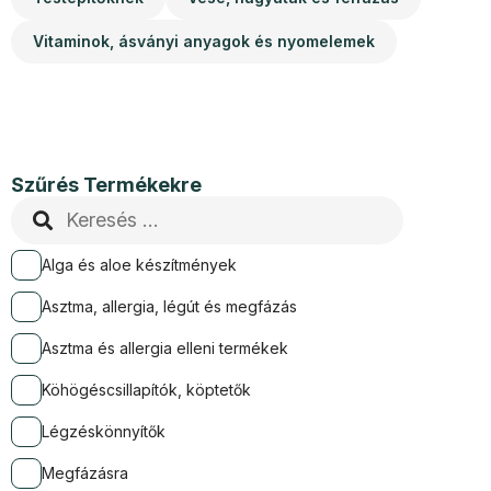
Vitaminok, ásványi anyagok és nyomelemek
Szűrés Termékekre
Alga és aloe készítmények
Asztma, allergia, légút és megfázás
Asztma és allergia elleni termékek
Köhögéscsillapítók, köptetők
Légzéskönnyítők
Megfázásra