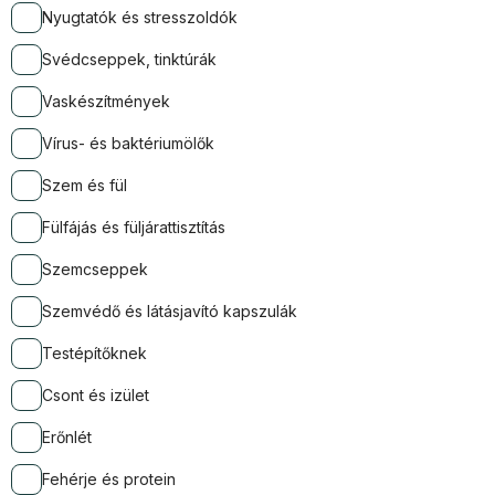
Nyugtatók és stresszoldók
Svédcseppek, tinktúrák
Vaskészítmények
Vírus- és baktériumölők
Szem és fül
Fülfájás és füljárattisztítás
Szemcseppek
Szemvédő és látásjavító kapszulák
Testépítőknek
Csont és izület
Erőnlét
Fehérje és protein