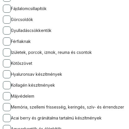
Fájdalomcsillapítók
Görcsoldók
Gyulladáscsökkentők
Férfiaknak
Izületek, porcok, izmok, reuma és csontok
Kötőszövet
Hyaluronsav készítmények
Kollagén készítmények
Májvédelem
Memória, szellemi frissesség, keringés, szív- és érrendszer
Acai berry és gránátalma tartalmú készítmények
Agyserkentők és élénkítők