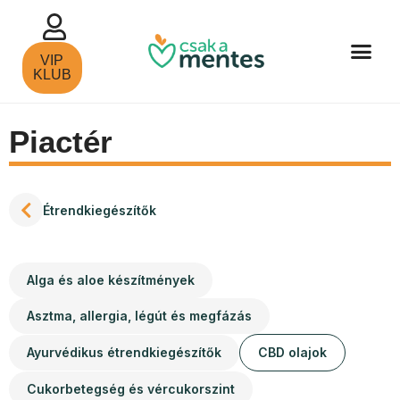
VIP
KLUB
Piactér
Étrendkiegészítők
Alga és aloe készítmények
Asztma, allergia, légút és megfázás
Ayurvédikus étrendkiegészítők
CBD olajok
Cukorbetegség és vércukorszint