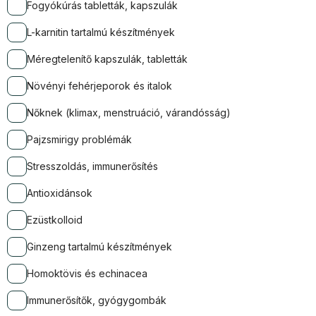
Fogyókúrás tabletták, kapszulák
L-karnitin tartalmú készítmények
Méregtelenítő kapszulák, tabletták
Növényi fehérjeporok és italok
Nőknek (klimax, menstruáció, várandósság)
Pajzsmirigy problémák
Stresszoldás, immunerősítés
Antioxidánsok
Ezüstkolloid
Ginzeng tartalmú készítmények
Homoktövis és echinacea
Immunerősítők, gyógygombák