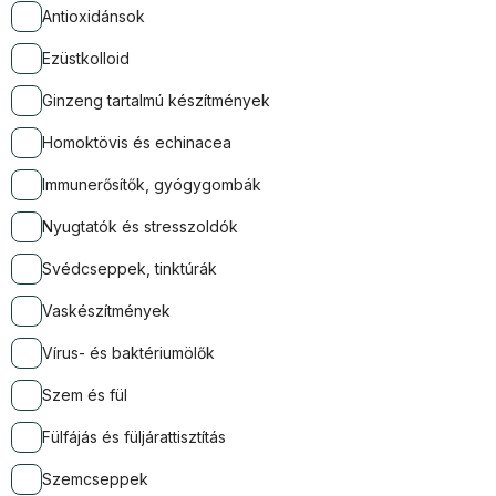
Antioxidánsok
Ezüstkolloid
Ginzeng tartalmú készítmények
Homoktövis és echinacea
Immunerősítők, gyógygombák
Nyugtatók és stresszoldók
Svédcseppek, tinktúrák
Vaskészítmények
Vírus- és baktériumölők
Szem és fül
Fülfájás és füljárattisztítás
Szemcseppek