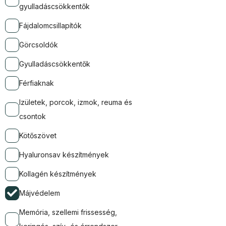
gyulladáscsökkentők
Fájdalomcsillapítók
Görcsoldók
Gyulladáscsökkentők
Férfiaknak
Izületek, porcok, izmok, reuma és
csontok
Kötőszövet
Hyaluronsav készítmények
Kollagén készítmények
Májvédelem
Memória, szellemi frissesség,