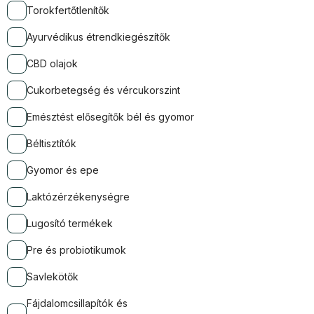
Torokfertőtlenítők
Ayurvédikus étrendkiegészítők
CBD olajok
Cukorbetegség és vércukorszint
Emésztést elősegítők bél és gyomor
Béltisztítók
Gyomor és epe
Laktózérzékenységre
Lugosító termékek
Pre és probiotikumok
Savlekötők
Fájdalomcsillapítók és