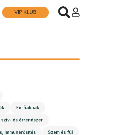
VIP KLUB
ők
Férfiaknak
 szív- és érrendszer
s, immunerősítés
Szem és fül