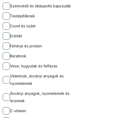
Szemvédő és látásjavító kapszulák
Testépítőknek
Csont és izület
Erőnlét
Fehérje és protein
Keratinok
Vese, hugyutak és felfázás
Vitaminok, ásványi anyagok és
nyomelemek
Ásványi anyagok, nyomelemek és
enzimek
C-vitamin