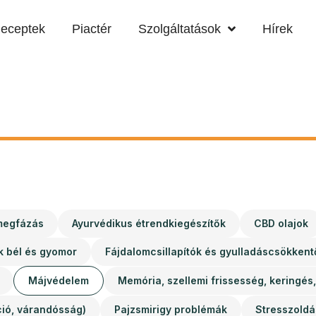
eceptek
Piactér
Szolgáltatások
Hírek
 megfázás
Ayurvédikus étrendkiegészítők
CBD olajok
k bél és gyomor
Fájdalomcsillapítók és gyulladáscsökkent
Májvédelem
Memória, szellemi frissesség, keringés,
ció, várandósság)
Pajzsmirigy problémák
Stresszoldá