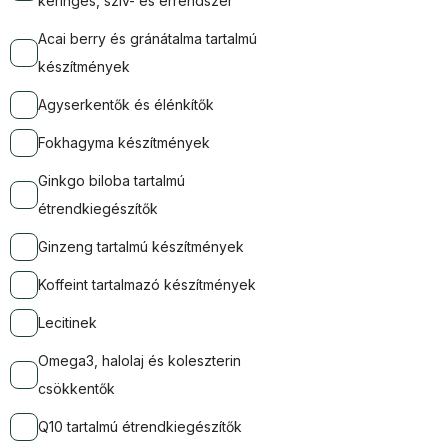
keringés, szív- és érrendszer
Acai berry és gránátalma tartalmú
készítmények
Agyserkentők és élénkítők
Fokhagyma készítmények
Ginkgo biloba tartalmú
étrendkiegészítők
Ginzeng tartalmú készítmények
Koffeint tartalmazó készítmények
Lecitinek
Omega3, halolaj és koleszterin
csökkentők
Q10 tartalmú étrendkiegészítők