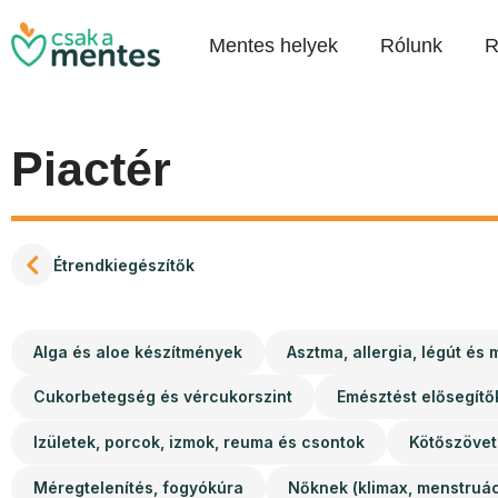
Mentes helyek
Rólunk
R
Piactér
Étrendkiegészítők
Alga és aloe készítmények
Asztma, allergia, légút és
Cukorbetegség és vércukorszint
Emésztést elősegítő
Izületek, porcok, izmok, reuma és csontok
Kötőszövet
Méregtelenítés, fogyókúra
Nőknek (klimax, menstruá