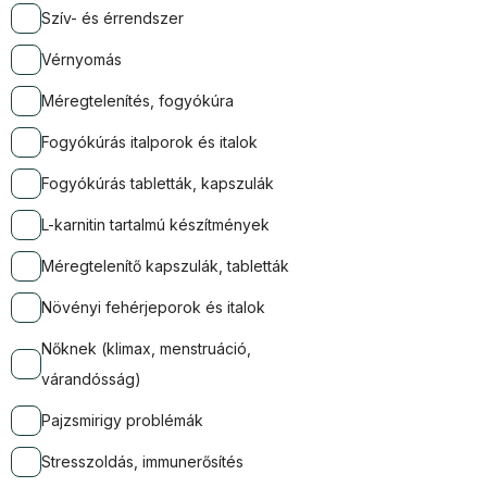
Szív- és érrendszer
Vérnyomás
Méregtelenítés, fogyókúra
Fogyókúrás italporok és italok
Fogyókúrás tabletták, kapszulák
L-karnitin tartalmú készítmények
Méregtelenítő kapszulák, tabletták
Növényi fehérjeporok és italok
Nőknek (klimax, menstruáció,
várandósság)
Pajzsmirigy problémák
Stresszoldás, immunerősítés