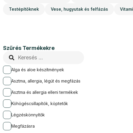
Testépítőknek
Vese, hugyutak és felfázás
Vitam
Szűrés Termékekre
Alga és aloe készítmények
Asztma, allergia, légút és megfázás
Asztma és allergia elleni termékek
Köhögéscsillapítók, köptetők
Légzéskönnyítők
Megfázásra