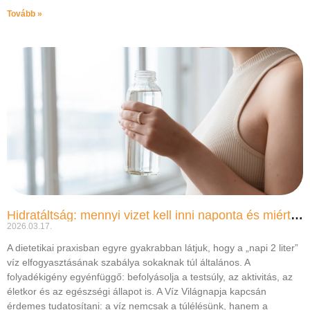
Tovább »
Hidratáltság: mennyi vizet kell inni naponta és miért fontos?
2026.03.17.
A dietetikai praxisban egyre gyakrabban látjuk, hogy a „napi 2 liter”
víz elfogyasztásának szabálya sokaknak túl általános. A
folyadékigény egyénfüggő: befolyásolja a testsúly, az aktivitás, az
életkor és az egészségi állapot is. A Víz Világnapja kapcsán
érdemes tudatosítani: a víz nemcsak a túlélésünk, hanem a