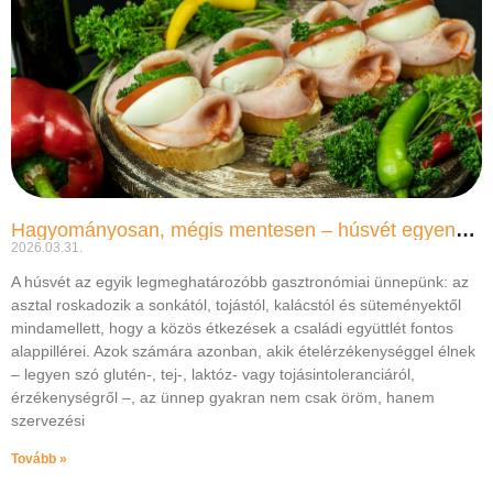
Hagyományosan, mégis mentesen – húsvét egyensúlyban, tudatosan
2026.03.31.
A húsvét az egyik legmeghatározóbb gasztronómiai ünnepünk: az
asztal roskadozik a sonkától, tojástól, kalácstól és süteményektől
mindamellett, hogy a közös étkezések a családi együttlét fontos
alappillérei. Azok számára azonban, akik ételérzékenységgel élnek
– legyen szó glutén-, tej-, laktóz- vagy tojásintoleranciáról,
érzékenységről –, az ünnep gyakran nem csak öröm, hanem
szervezési
Tovább »