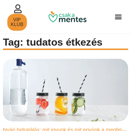
VIP
KLUB
Tag: tudatos étkezés
Nyári hidratálás: mit igyunk és mit együnk a megfelelő folyadékbevitelért?