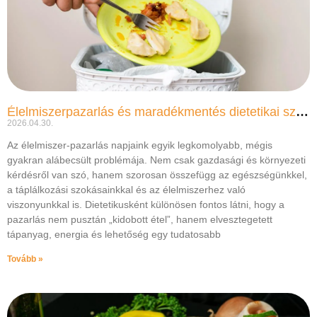
Élelmiszerpazarlás és maradékmentés dietetikai szemmel: hogyan együnk tudatosabbak és háztartásuk fenntarthatóbb?
2026.04.30.
Az élelmiszer-pazarlás napjaink egyik legkomolyabb, mégis
gyakran alábecsült problémája. Nem csak gazdasági és környezeti
kérdésről van szó, hanem szorosan összefügg az egészségünkkel,
a táplálkozási szokásainkkal és az élelmiszerhez való
viszonyunkkal is. Dietetikusként különösen fontos látni, hogy a
pazarlás nem pusztán „kidobott étel”, hanem elvesztegetett
tápanyag, energia és lehetőség egy tudatosabb
Tovább »