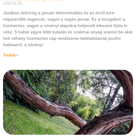
2026.01.16.
Javában dübörög a januári életmódváltás és az évről évre
népszerűbb veganuár, vagyis a vegán január. Ez a mozgalom a
húsmentes, vagyis a növényi alapokra helyezett étkezést tűzte ki
célul. S habár egyre több kutatás és szakmai anyag számol be akár
heti néhány húsmentes nap rendszeres beiktatásának pozitív
hatásairól, a növényi
Tovább »