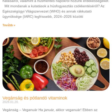
hatásairól, valamint a húsmentes napokról hozunk érdekességeket.
Mit mondanak a kutatások a húsfogyasztás csökkentéséről? Az
Egészségügyi Világszervezet (WHO) és annak rákkutató
ügynöksége (IARC) legfrissebb, 2024–2026 közötti
Tovább »
Vegánság és pótlandó vitaminok
2026.01.20.
Vegánság – Veganuár Ha január, akkor veganuár! Ebben az