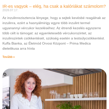
IR-es vagyok – elég, ha csak a kalóriákat számolom?
2026.07.17.
Az inzulinrezisztencia lényege, hogy a sejtek kevésbé reagálnak az
inzulinra, ezért a hasnyálmirigy egyre több inzulint termel
ugyanannyi vércukor kezeléséhez. Az étrendi kezelés egyszerre
több célt is támogat: az egyenletesebb vércukorszintet, az
inzulinszintek csökkentését, szükség esetén a testsúlycsökkentést.
Kuffa Bianka, az Életmód Orvosi Központ – Prima Medica
dietetikusa arra hívta
Tovább »