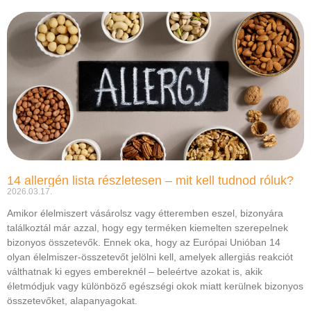
14 allergén lista részletesen – mit kell tudnod róluk?
2026.03.17.
Amikor élelmiszert vásárolsz vagy étteremben eszel, bizonyára
találkoztál már azzal, hogy egy terméken kiemelten szerepelnek
bizonyos összetevők. Ennek oka, hogy az Európai Unióban 14
olyan élelmiszer-összetevőt jelölni kell, amelyek allergiás reakciót
válthatnak ki egyes embereknél – beleértve azokat is, akik
életmódjuk vagy különböző egészségi okok miatt kerülnek bizonyos
összetevőket, alapanyagokat.