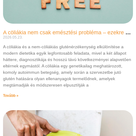
A cöliákia nem csak emésztési probléma – ezekre a tünetekre figyelj
2026.05.23.
A cöliákia és a nem-cöliákiás gluténérzékenység elkülönítése a
modern dietetika egyik legfontosabb feladata, mivel a két állapot
háttere, diagnosztikája és hosszú távú következményei alapvetően
eltérnek egymástól. A cöliákia egy genetikailag meghatározott,
komoly autoimmun betegség, amely során a szervezetbe jutó
glutén hatására olyan ellenanyagok termelődnek, amelyek
megtámadják és módszeresen elpusztítják a
Tovább »