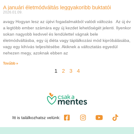
A januári életmódváltás leggyakoribb buktatói
2026.01.09.
avagy Hogyan lesz az újévi fogadalmakból valódi változás Az új év
a legtöbb ember számára egy új kezdet lehetőségét jelenti. Ilyenkor
sokan nagyobb kedvvel és lendülettel vágnak bele
életmódváltásba, egy új diéta vagy táplálkozási mód kipróbálásába,
vagy egy kihívás teljesítésébe. Akiknek a változtatás egyedül
nehezen megy, azoknak ebben az
Tovább »
1
2
3
4
Itt is találkozhatsz velünk: