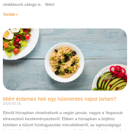
vitalitásunk záloga is. Miért
Tovább »
Miért érdemes heti egy húsmentes napot tartani?
2026.03.16.
Elmúlt hónapban olvashattunk a vegán január, vagyis a Veganuár
elnevezésű kezdeményezésről. Ebben a hónapban a böjthöz
kötötten a túlzott húsfogyasztás mérsékléséről, az egészségügyi