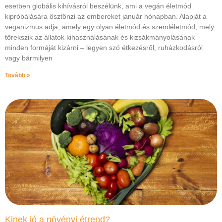
esetben globális kihívásról beszélünk, ami a vegán életmód
kipróbálására ösztönzi az embereket január hónapban. Alapját a
veganizmus adja, amely egy olyan életmód és szemléletmód, mely
törekszik az állatok kihasználásának és kizsákmányolásának
minden formáját kizárni – legyen szó étkezésről, ruházkodásról
vagy bármilyen
Tovább »
Kinek jó a növényi étrend?