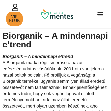
VIP
KLUB
Biorganik – A mindennapi
e’trend
Biorganik – A mindennapi e’trend
A Biorganik márka régi ismerőse a hazai
egészségtudatos vásárlóknak, 2001 óta van jelen a
hazai boltok polcain. Fő profiljuk a
vegánság: a
Biorganik termékei ugyanis semmilyen állati eredetű
összetevőt nem tartalmaznak. Ennek jelentőségéhez
érdemes tudni, hogy sok vegán logóval ellátott
termék nyomokban tartalmaz állati eredetű
összetevőt, mert olyan üzemben készülnek, ahol