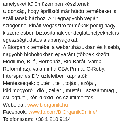
amelyeket külön üzemben készítenek.
Újdonság, hogy áprilistól már hűtött termékeket is
szállítanak házhoz. A “Legnagyobb vegán”
szlogennel kínált Vegasztro termékek pedig nagy
kiszerelésben biztosítanak vendéglátóhelyeknek is
egészségtudatos alapanyagokat.
A Biorganik termékei a webáruházukban és kisebb,
nagyobb bioboltokban egyaránt (többek között
MediLine, Bijó, Herbaház, Bio-Barát, Varga
Reformház)
, valamint a CBA Príma, G-Roby,
Interspar és DM üzleteiben kaphatók.
Mentességek: glutén-, tej-, tojás-, szója-,
földimogyoró-, dió-, zeller-, mustár-, szezámmag-,
csillagfürt-, kén-dioxid- és szulfitmentes
Weboldal:
www.biorganik.hu
Facebook:
www.fb.com/BiOrganikOnline/
Telefonszám: +36 1 210 9114