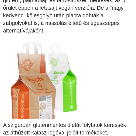
glutén-, pálmaolaj- és tartósítószer mentesek; az új
őrület éppen a fetasajt vegán verziója. De a “nagy
kedvenc” kölesgolyó után piacra dobták a
zabgolyókat is, a nassolás éltető és egészséges
alternatívájaként.
A szigorúan gluténmentes diétát folytatók keressék
az áthúzott kalász logóval jelölt termékeket,