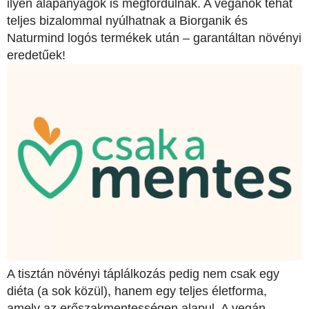
ilyen alapanyagok is megfordulnak. A vegánok tehát
teljes bizalommal nyúlhatnak a Biorganik és
Naturmind logós termékek után – garantáltan növényi
eredetűek!
A tisztán növényi táplálkozás pedig nem csak egy
diéta (a sok közül), hanem egy teljes életforma,
amely az erőszakmentességen alapul. A vegán